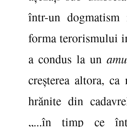
într-un dogmatism 
forma terorismului i
a condus la un
amu
creşterea altora, ca 
hrănite din cadavrel
„...în timp ce în