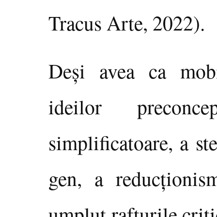
Tracus Arte, 2022).
Deşi avea ca mobi
ideilor preconce
simplificatoare, a st
gen, a reducţionism
umplut rafturile criti