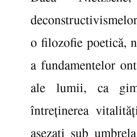
deconstructivismelor
o filozofie poetică,
a fundamentelor ont
ale lumii, ca gim
întreţinerea vitalită
aşezaţi sub umbrel