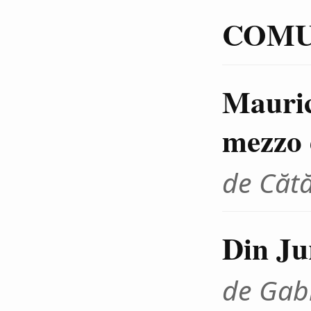
COMUN
Mauric
mezzo 
de Cătă
Din Ju
de Gab