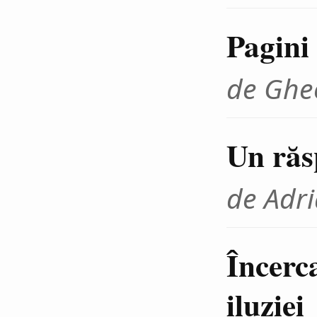
Pagini 
de Ghe
Un răs
de Adr
Încerca
iluziei