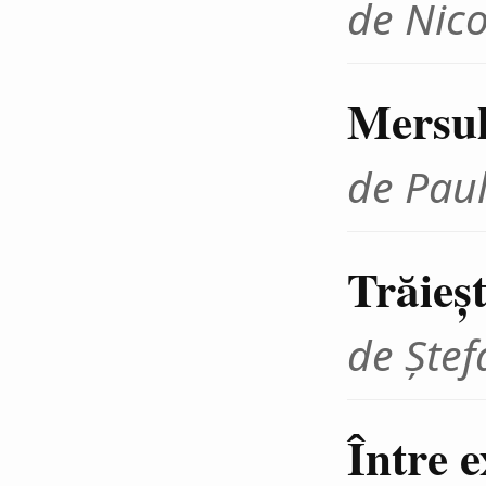
de Nic
Mersul 
de Paul
Trăieșt
de Ștef
Între e