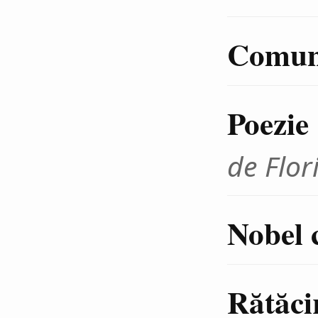
Comuni
Poezie
de Flor
Nobel 
Rătăci