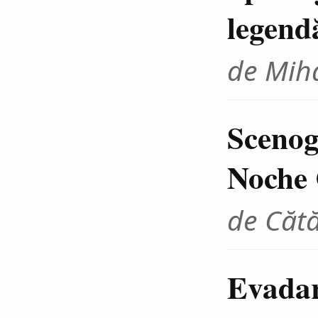
legend
de Miha
Scenogr
Noche 
de Cătă
Evadar