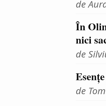
de Aur
În Olim
nici sa
de Sil
Esenţe 
de Tom