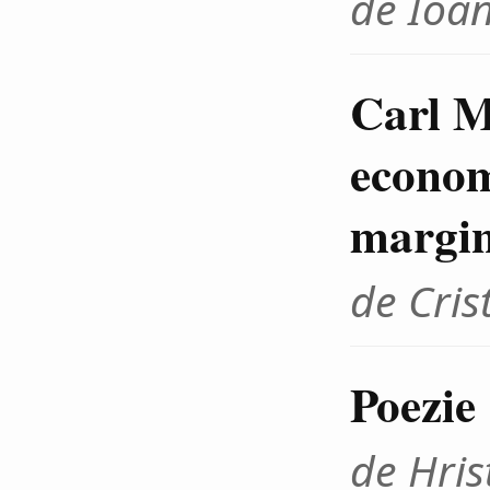
de Ioan
Carl M
econom
margin
de Cris
Poezie
de Hris