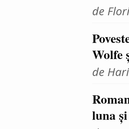
de Flor
Povest
Wolfe 
de Hari
Romanţ
luna şi