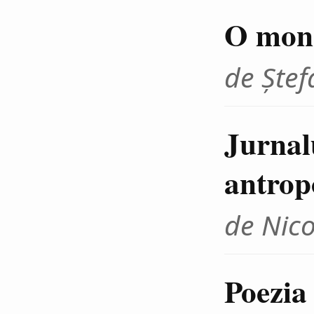
O mono
de Ştef
Jurnalu
antrop
de Nic
Poezia