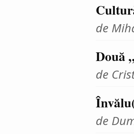
Cultură
de Miha
Două 
de Cris
Învălu(
de Dum