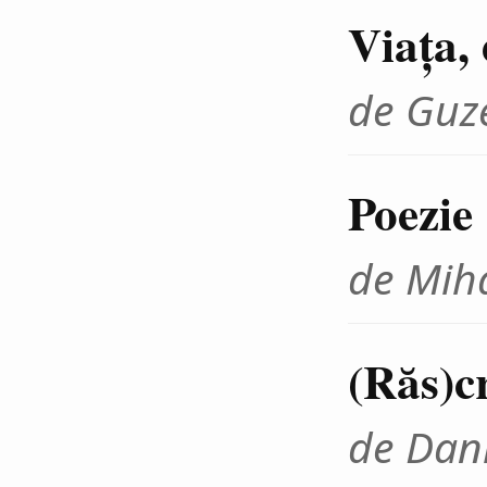
Viața, 
de Guze
Poezie
de Mih
(Răs)c
de Dan