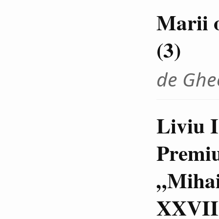
Marii 
(3)
de Ghe
Liviu I
Premiu
„Mihai
XXVII