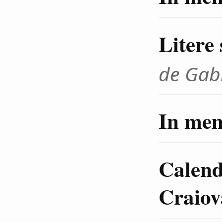
Litere 
de Gab
In mem
Calenda
Craiov