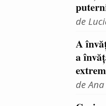
putern
de Luci
A învă
a învăţ
extrem
de Ana