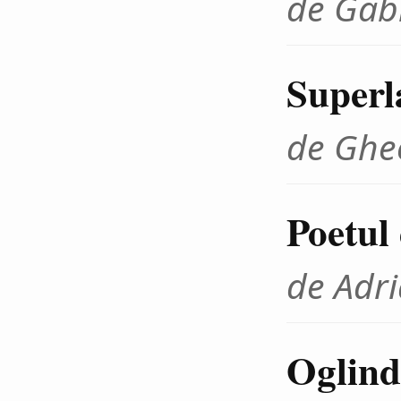
de Gab
Superla
de Ghe
Poetul
de Adr
Oglind