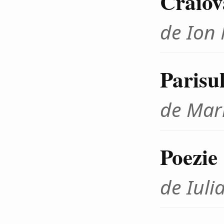
Craiov
de Ion
Parisu
de Mar
Poezie
de Iuli