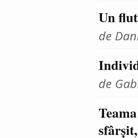
Un flut
de Dani
Indivi
de Gab
Teama 
sfârşi