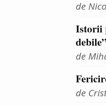
de Nico
Istorii
debile
de Miha
Fericir
de Cris