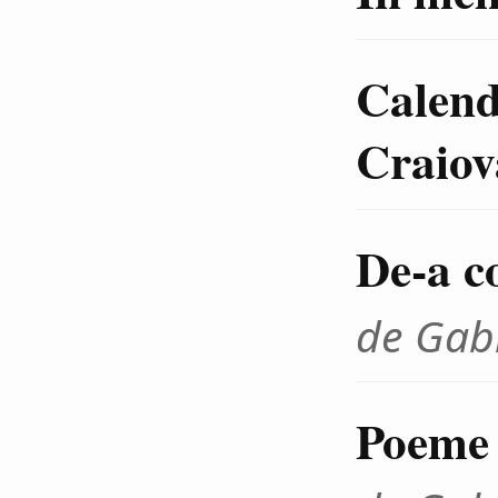
Calenda
Craiov
De-a c
de Gab
Poeme