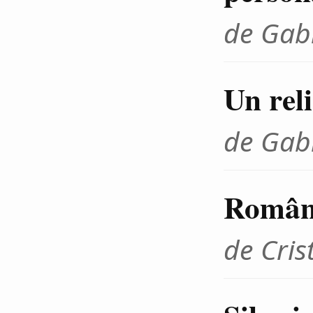
de Gab
Un rel
de Gab
Românu
de Cris