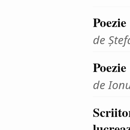
Poezie
de Ştef
Poezie
de Ion
Scriito
lucrea