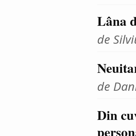
Lâna de
de Sil
Neuitar
de Dani
Din cu
person