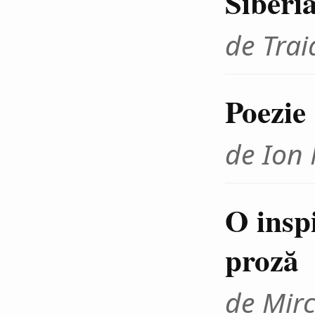
Siberi
de Tra
Poezie
de Ion
O inspi
proză
de Mir