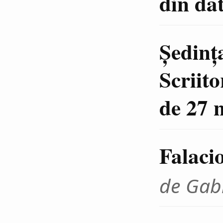
din da
Şedinţ
Scriit
de 27 
Falaci
de Gab