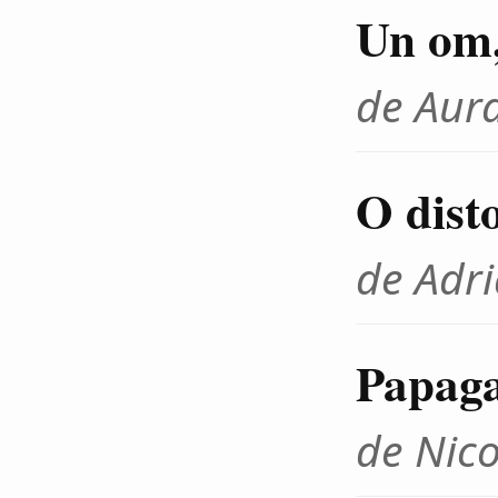
Un om, 
de Aur
O dist
de Adr
Papaga
de Nico