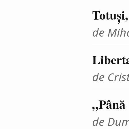
Totuşi
de Miha
Liberta
de Cris
„Până 
de Dum