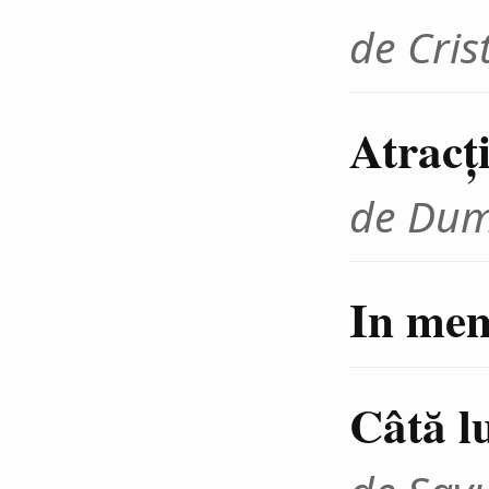
de Cris
Atracţi
de Dum
In mem
Câtă lu