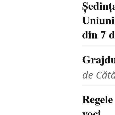
Şedinţ
Uniuni
din 7 
Grajdur
de Cătă
Regele
voci