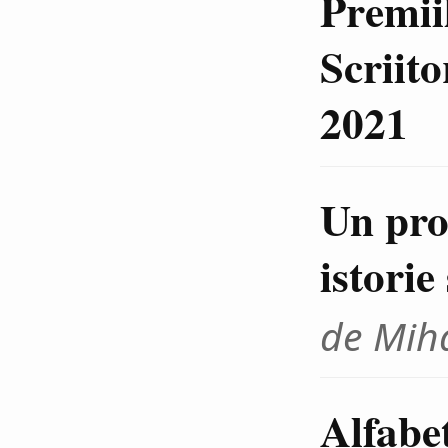
Premiil
Scriit
2021
Un pro
istorie
de Miha
Alfabet