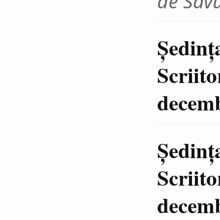
de Sav
Şedinț
Scriit
decemb
Şedinţ
Scriit
decemb