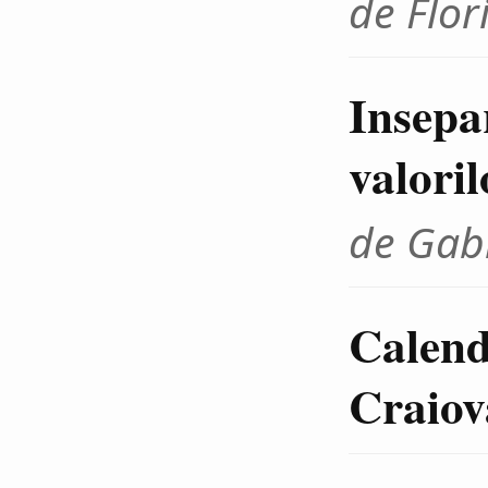
de Flo
Insepar
valoril
de Gab
Calenda
Craiov