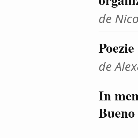
de Nic
Poezie
de Ale
In me
Bueno