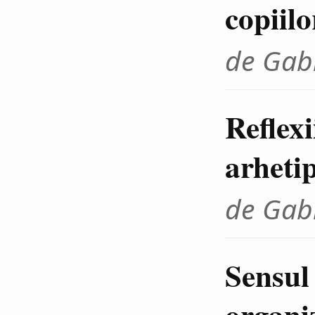
copiilo
de Gab
Reflexi
arheti
de Gab
Sensul 
organi