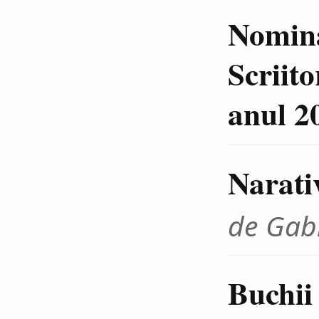
Nomina
Scriit
anul 2
Narativ
de Gab
Buchii 