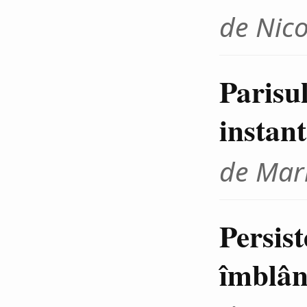
de Nico
Parisu
instan
de Mar
Persis
îmblân