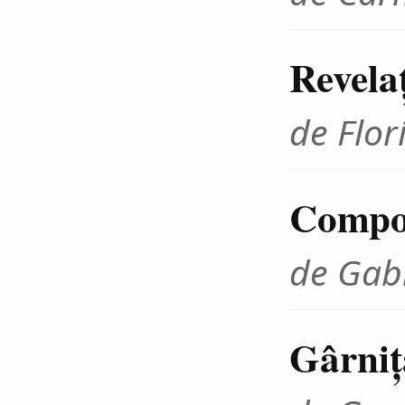
Revelaţ
de Flo
Compoz
de Gab
Gârniţ