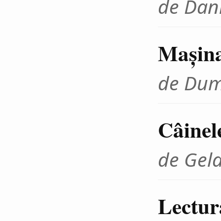
de Dani
Maşina
de Dum
Câinel
de Gel
Lectur