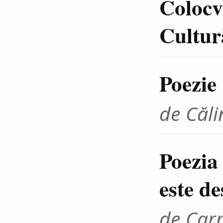
Colocvi
Cultur
Poezie
de Căli
Poezia 
este de
de Car