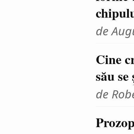
chipul
de Aug
Cine cr
său se 
de Rob
Prozop