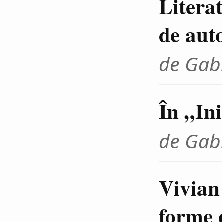
Litera
de aut
de Gab
În „In
de Gab
Vivian
forme 