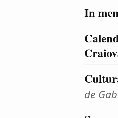
In me
Calenda
Craiov
Cultură
de Gab