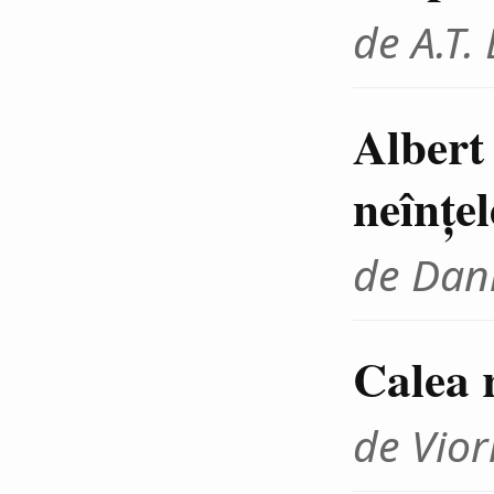
de A.T.
Albert 
neînţe
de Dani
Calea r
de Vior