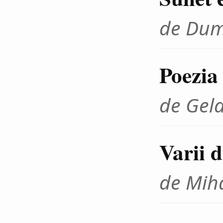
de Dum
Poezia
de Gel
Varii 
de Miha