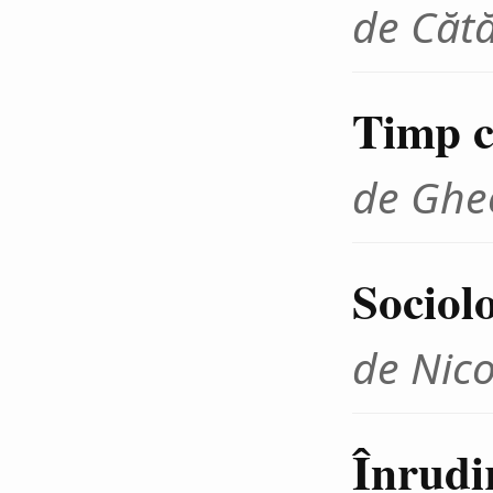
de Cătă
Timp cr
de Ghe
Sociolo
de Nico
Înrudir