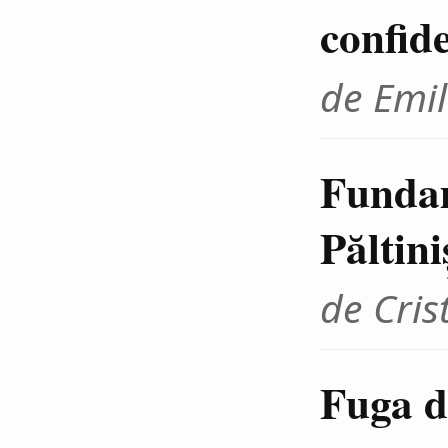
confid
de Emil
Fundam
Păltini
de Cris
Fuga d