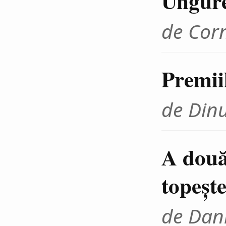
Ungur
de Cor
Premii
de Din
A două
topeşte
de Dani