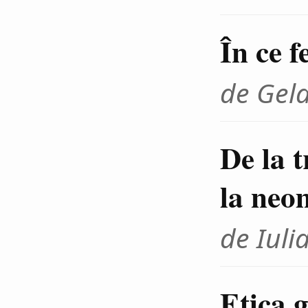
În ce f
de Gel
De la 
la neo
de Iuli
Etica g