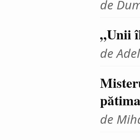
de Dum
„Unii 
de Adel
Mister
pătima
de Miha