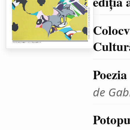
ediţia 
Colocvi
Cultură
Poezia
de Gab
Potopul