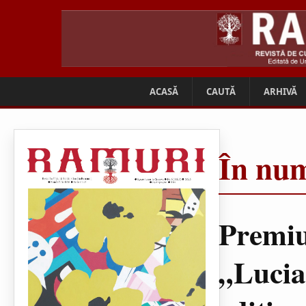
ACASĂ
CAUTĂ
ARHIVĂ
În num
Premiu
„Lucia