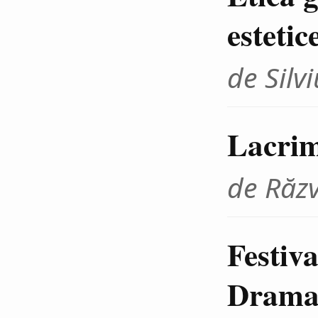
estetic
de Sil
Lacrim
de Răz
Festiva
Dramat