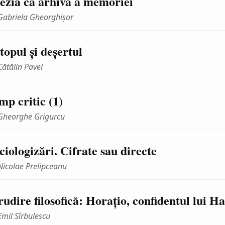
ezia ca arhivă a memoriei
Gabriela Gheorghişor
topul şi deşertul
Cătălin Pavel
mp critic (1)
Gheorghe Grigurcu
ciologizări. Cifrate sau directe
Nicolae Prelipceanu
rudire filosofică: Horaţio, confidentul lui H
Emil Sîrbulescu