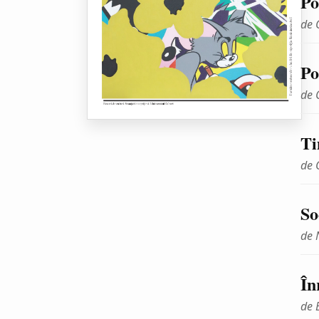
Po
de 
Po
de 
Ti
de 
So
de 
În
de 