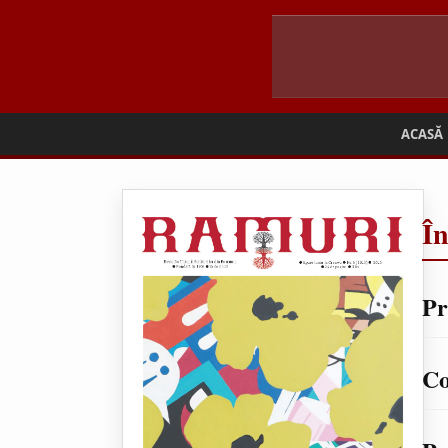
ACASĂ
Î
Pr
Co