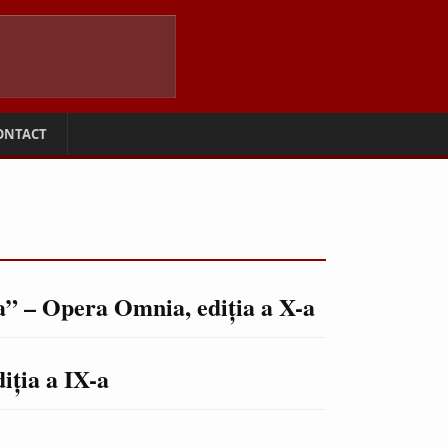
ONTACT
a” – Opera Omnia, ediţia a X-a
iţia a IX-a