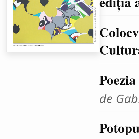
ediţia 
Colocvi
Cultură
Poezia
de Gab
Potopul