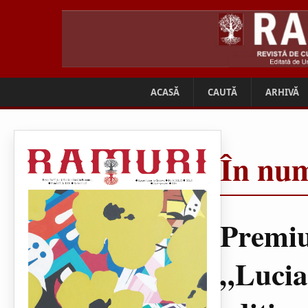
ACASĂ
CAUTĂ
ARHIVĂ
În num
Premiu
„Lucia