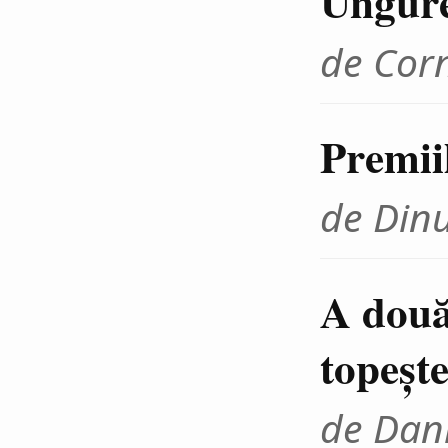
Ungur
de Cor
Premii
de Din
A două
topeşte
de Dani