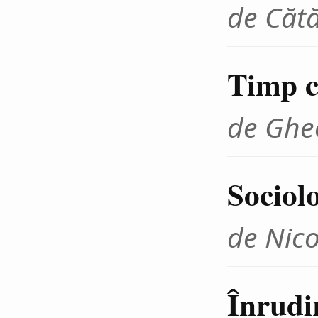
de Cătă
Timp cr
de Ghe
Sociolo
de Nico
Înrudir