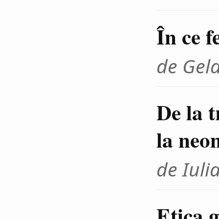
În ce f
de Gel
De la 
la neo
de Iuli
Etica g