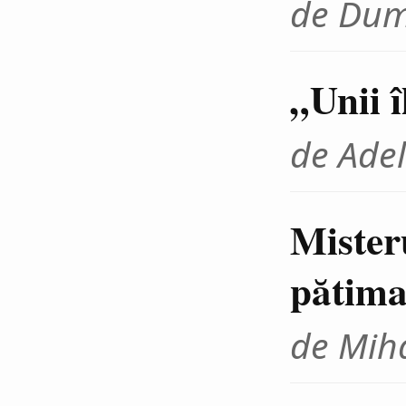
de Dum
„Unii 
de Adel
Mister
pătima
de Miha