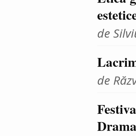
estetic
de Sil
Lacrim
de Răz
Festiva
Dramat