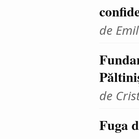
confid
de Emil
Fundam
Păltini
de Cris
Fuga d