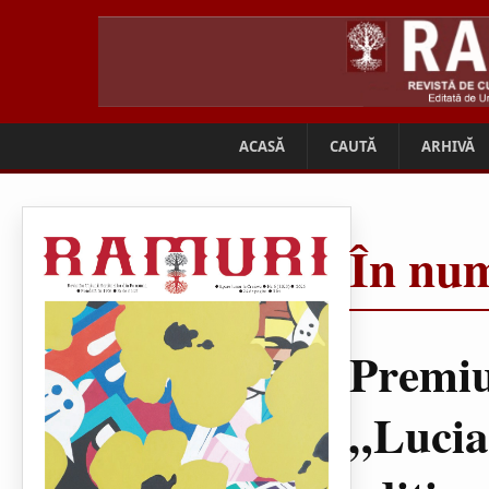
ACASĂ
CAUTĂ
ARHIVĂ
În num
Premiu
„Lucia