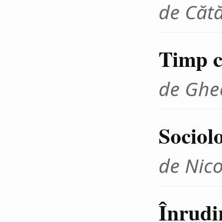
de Cătă
Timp cr
de Ghe
Sociolo
de Nico
Înrudir