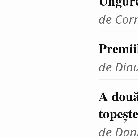
Ungur
de Cor
Premii
de Din
A două
topeşte
de Dani