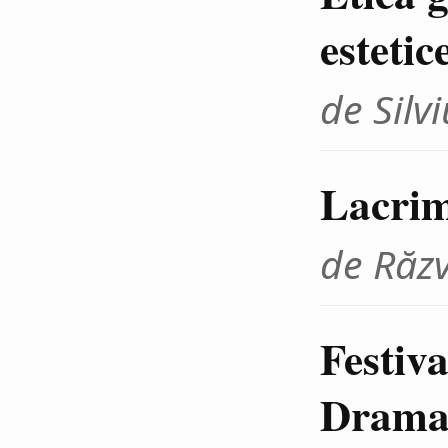
estetic
de Sil
Lacrim
de Răz
Festiva
Dramat