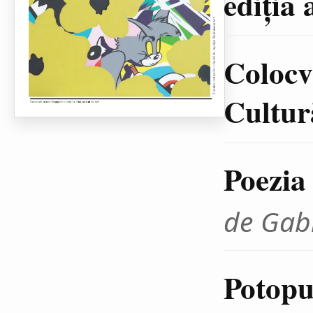
ediţia 
Colocvi
Cultură
Poezia
de Gab
Potopul