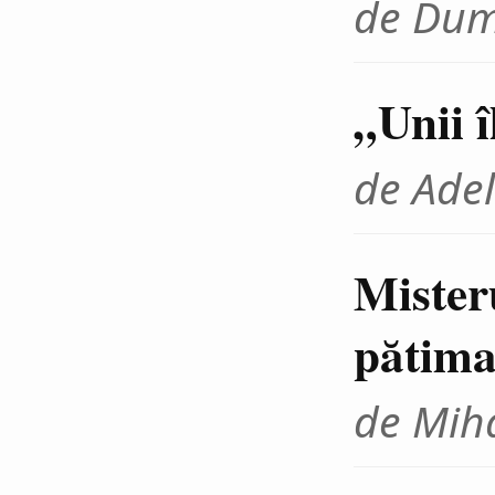
de Dum
„Unii 
de Adel
Mister
pătima
de Miha