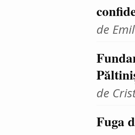
confid
de Emil
Fundam
Păltini
de Cris
Fuga d