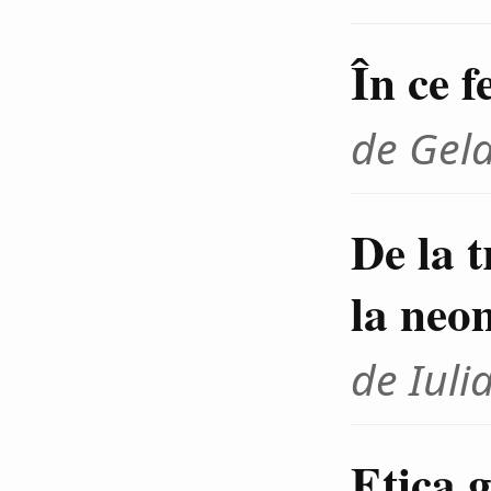
În ce f
de Gel
De la 
la neo
de Iuli
Etica g