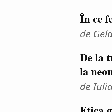
În ce f
de Gel
De la 
la neo
de Iuli
Etica g