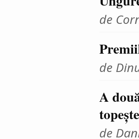
Ungur
de Cor
Premii
de Din
A două
topeşte
de Dani