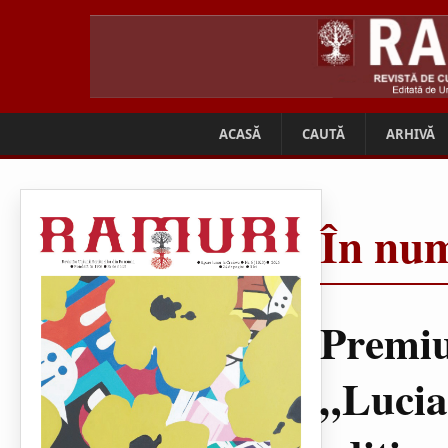
ACASĂ
CAUTĂ
ARHIVĂ
În num
Premiu
„Lucia