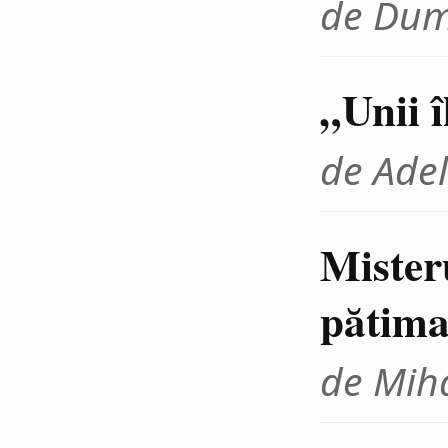
de Dum
„Unii 
de Adel
Mister
pătima
de Miha