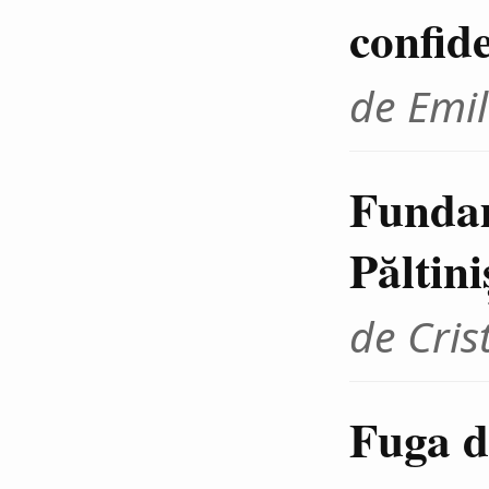
confid
de Emil
Fundam
Păltini
de Cris
Fuga d