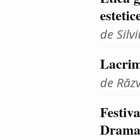
estetic
de Sil
Lacrim
de Răz
Festiva
Dramat