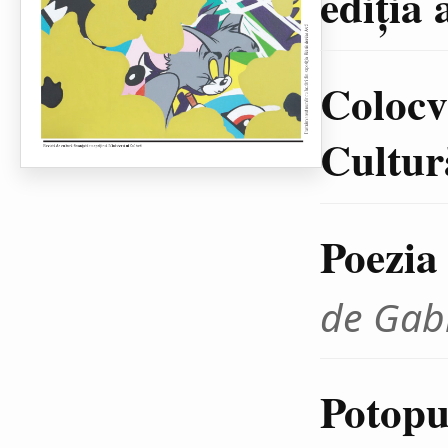
ediţia 
Colocvi
Cultură
Poezia
de Gab
Potopul