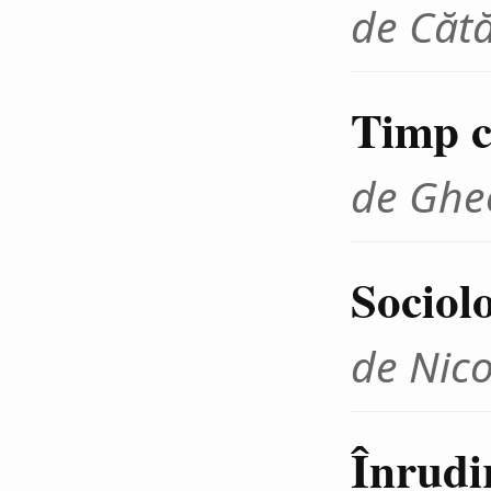
de Cătă
Timp cr
de Ghe
Sociolo
de Nico
Înrudir