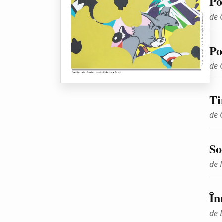
Po
de 
Po
de 
Ti
de 
So
de 
În
de 