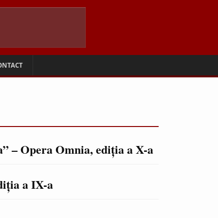
ONTACT
a” – Opera Omnia, ediţia a X-a
iţia a IX-a