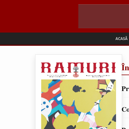
ACASĂ
Î
Pr
Co