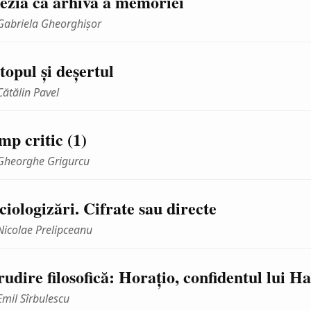
ezia ca arhivă a memoriei
Gabriela Gheorghişor
topul şi deşertul
Cătălin Pavel
mp critic (1)
Gheorghe Grigurcu
ciologizări. Cifrate sau directe
Nicolae Prelipceanu
rudire filosofică: Horaţio, confidentul lui H
Emil Sîrbulescu