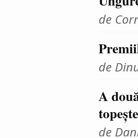
Ungur
de Cor
Premii
de Din
A două
topeşte
de Dani