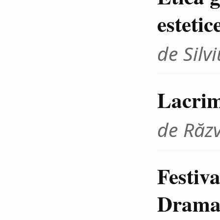
estetic
de Sil
Lacrim
de Răz
Festiva
Dramat