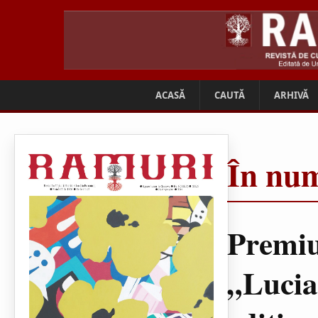
ACASĂ
CAUTĂ
ARHIVĂ
În num
Premiu
„Lucia