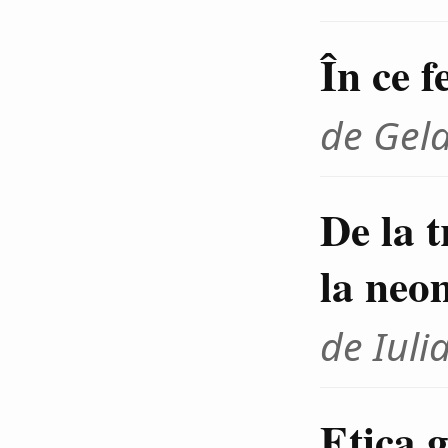
În ce f
de Gel
De la 
la neo
de Iuli
Etica g