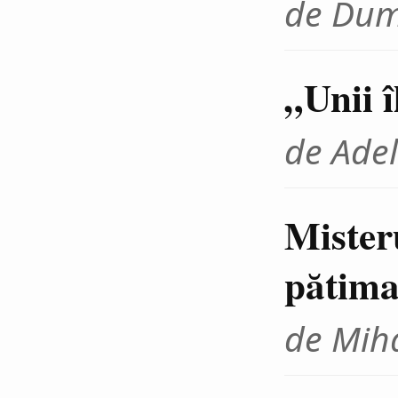
de Dum
„Unii 
de Adel
Mister
pătima
de Miha