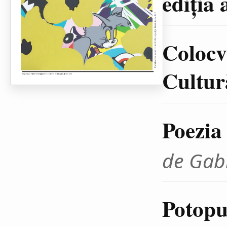
ediţia 
Colocvi
Cultură
Poezia
de Gab
Potopul