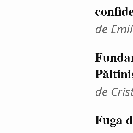
confid
de Emil
Fundam
Păltini
de Cris
Fuga d