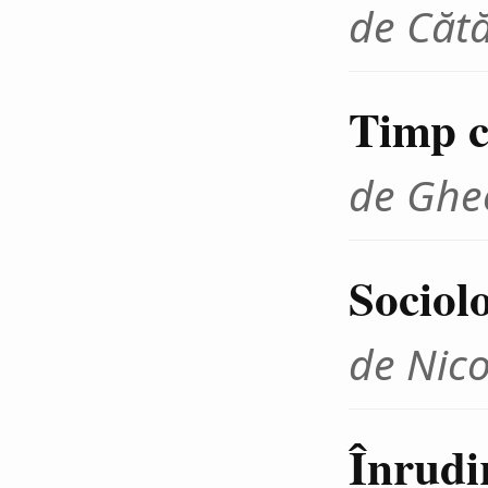
de Cătă
Timp cr
de Ghe
Sociolo
de Nico
Înrudir