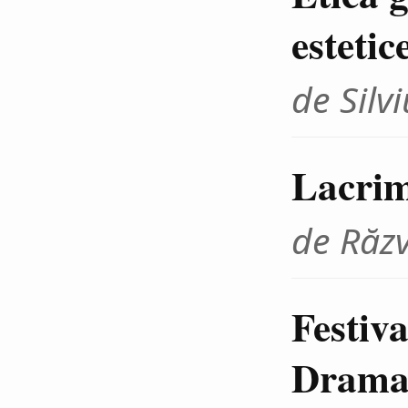
estetic
de Sil
Lacrim
de Răz
Festiva
Dramat