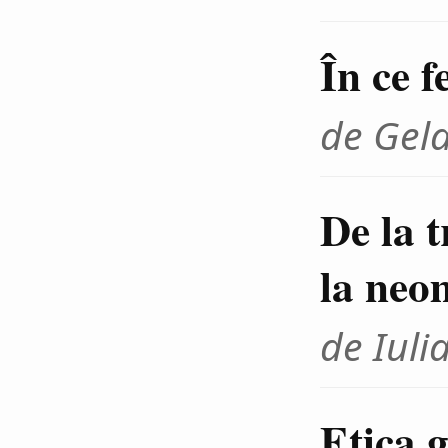
În ce f
de Gel
De la 
la neo
de Iuli
Etica g