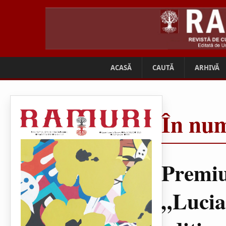
ACASĂ
CAUTĂ
ARHIVĂ
În num
Premiu
„Lucia