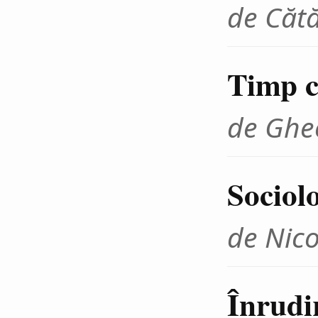
de Cătă
Timp cr
de Ghe
Sociolo
de Nico
Înrudir