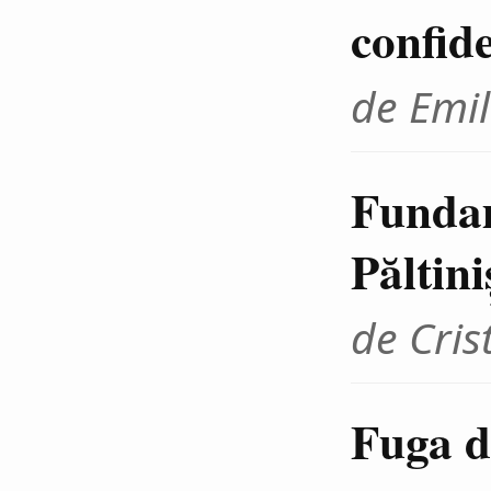
confid
de Emil
Fundam
Păltini
de Cris
Fuga d