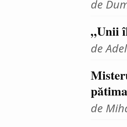
de Dum
„Unii 
de Adel
Mister
pătima
de Miha