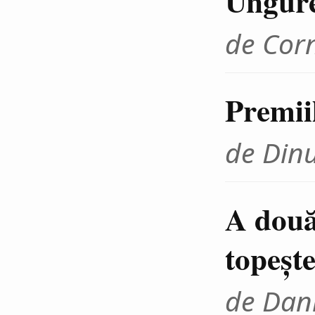
Ungur
de Cor
Premii
de Din
A două
topeşte
de Dani