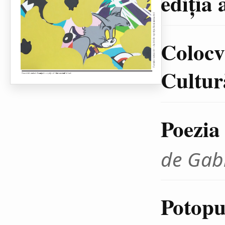
ediţia 
Colocvi
Cultură
Poezia
de Gab
Potopul