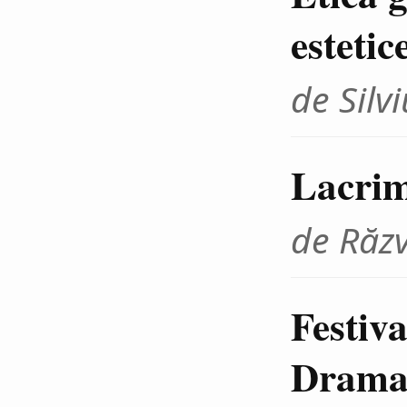
estetic
de Sil
Lacrim
de Răz
Festiva
Dramat