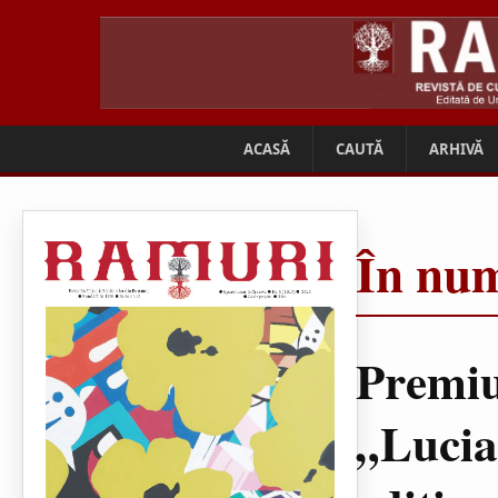
ACASĂ
CAUTĂ
ARHIVĂ
În num
Premiu
„Lucia