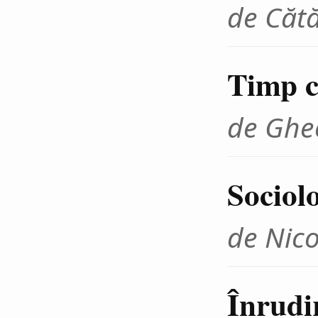
de Cătă
Timp cr
de Ghe
Sociolo
de Nico
Înrudir