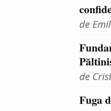
confid
de Emil
Fundam
Păltini
de Cris
Fuga d