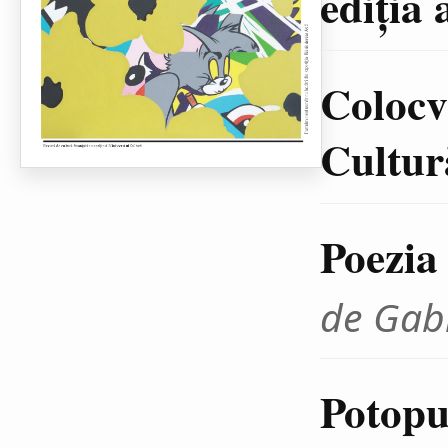
ediţia 
Colocvi
Cultură
Poezia
de Gab
Potopul