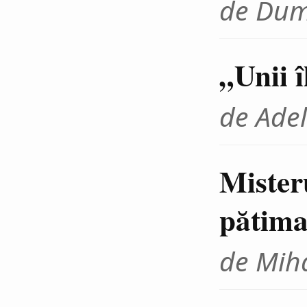
de Dum
„Unii 
de Adel
Mister
pătima
de Miha