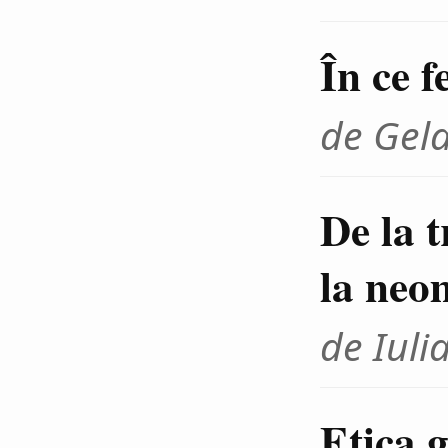
În ce f
de Gel
De la 
la neo
de Iuli
Etica g