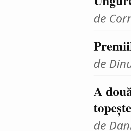
Ungur
de Cor
Premii
de Din
A două
topeşte
de Dani