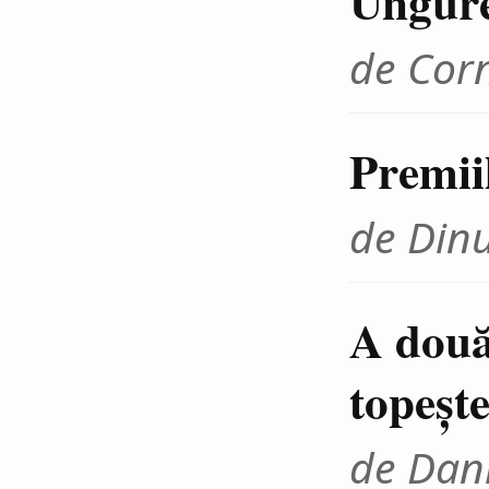
Ungur
de Cor
Premii
de Din
A două
topeşte
de Dani