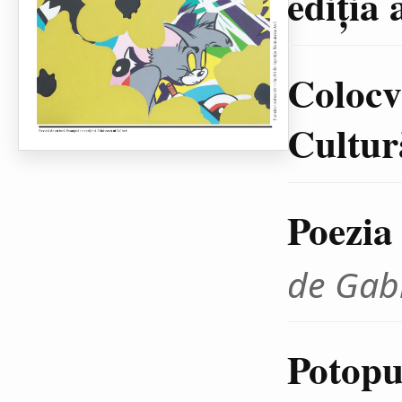
ediţia 
Colocvi
Cultură
Poezia
de Gab
Potopul