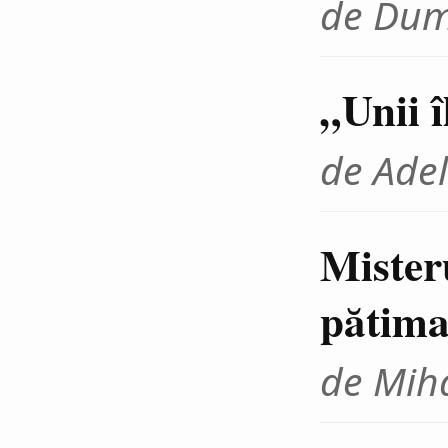
de Dum
„Unii 
de Adel
Mister
pătima
de Miha