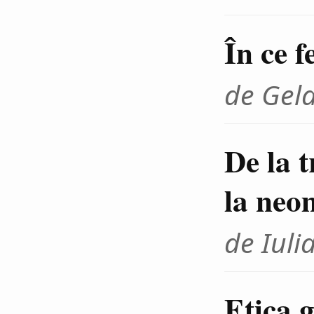
În ce f
de Gel
De la 
la neo
de Iuli
Etica g