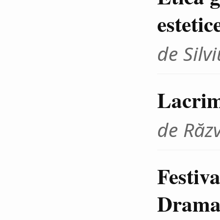
estetic
de Sil
Lacrim
de Răz
Festiva
Dramat