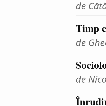
de Cătă
Timp cr
de Ghe
Sociolo
de Nico
Înrudir