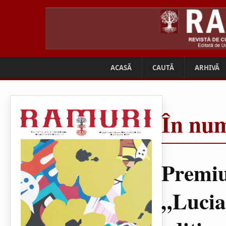
ACASĂ
CAUTĂ
ARHIVĂ
În num
Premiu
„Lucia