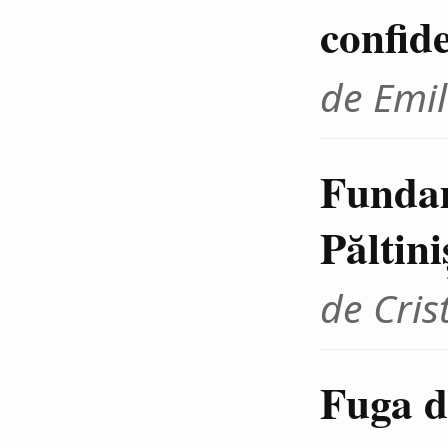
confid
de Emil
Fundam
Păltini
de Cris
Fuga d