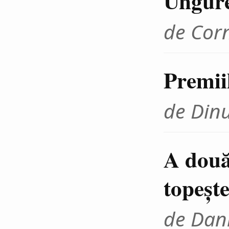
Ungur
de Cor
Premii
de Din
A două
topeşte
de Dani