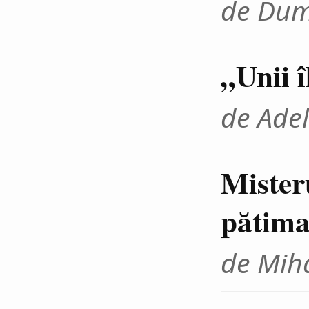
de Dum
„Unii 
de Adel
Mister
pătima
de Miha