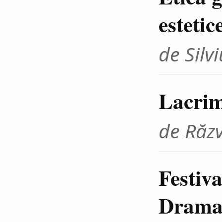
estetic
de Sil
Lacrim
de Răz
Festiva
Dramat