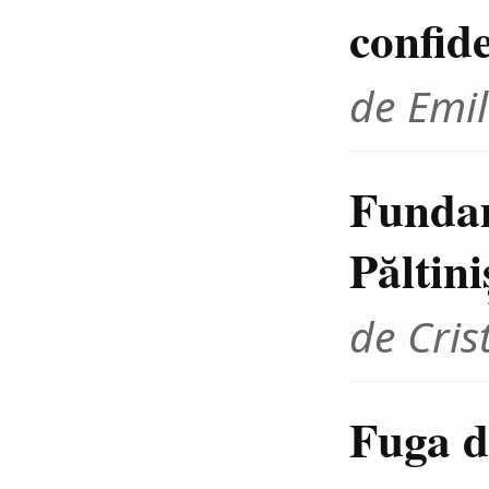
confid
de Emil
Fundam
Păltini
de Cris
Fuga d