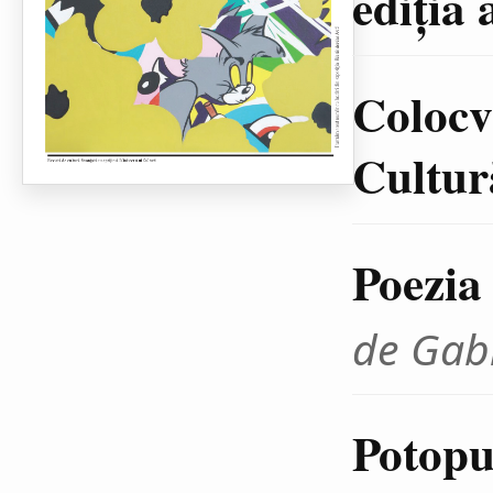
ediţia 
Colocvi
Cultură
Poezia
de Gab
Potopul