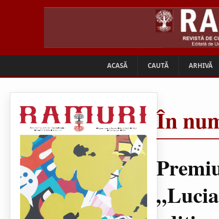
ACASĂ
CAUTĂ
ARHIVĂ
În num
Premiu
„Lucia