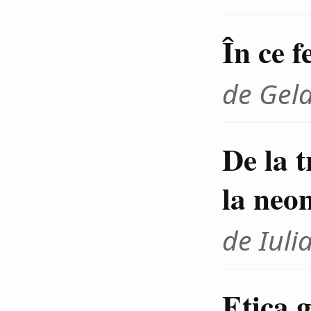
În ce f
de Gel
De la 
la neo
de Iuli
Etica g