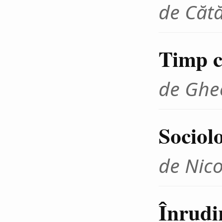
de Cătă
Timp cr
de Ghe
Sociolo
de Nico
Înrudir