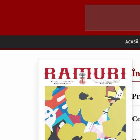
ACASĂ
Î
Pr
Co