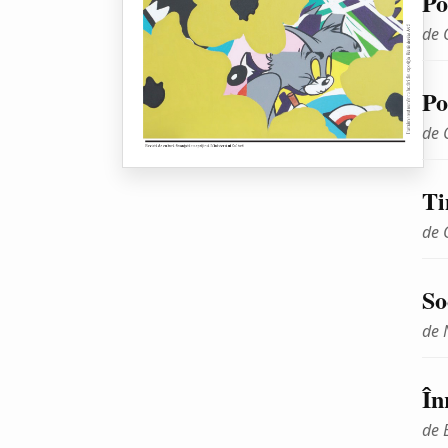
Po
de 
Po
de 
Ti
de 
So
de 
În
de 