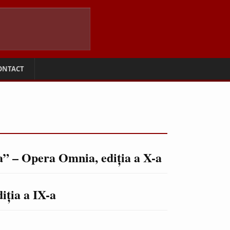
ONTACT
a” – Opera Omnia, ediţia a X-a
iţia a IX-a