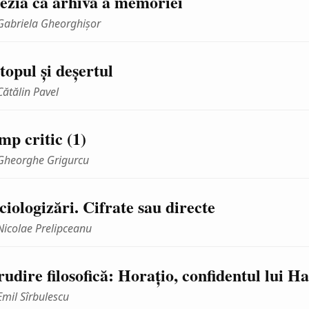
ezia ca arhivă a memoriei
Gabriela Gheorghişor
topul şi deşertul
Cătălin Pavel
mp critic (1)
Gheorghe Grigurcu
ciologizări. Cifrate sau directe
Nicolae Prelipceanu
rudire filosofică: Horaţio, confidentul lui H
Emil Sîrbulescu