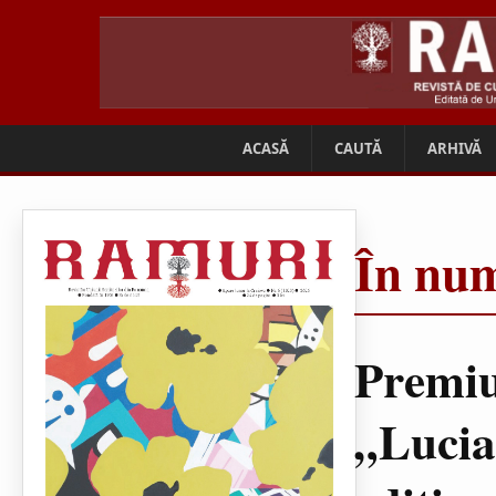
ACASĂ
CAUTĂ
ARHIVĂ
În num
Premiu
„Lucia