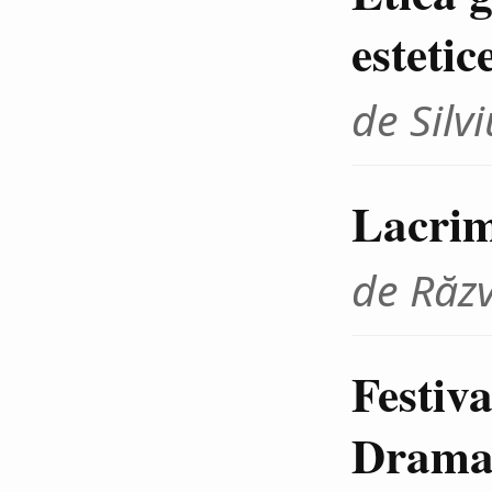
estetic
de Sil
Lacrim
de Răz
Festiva
Dramat