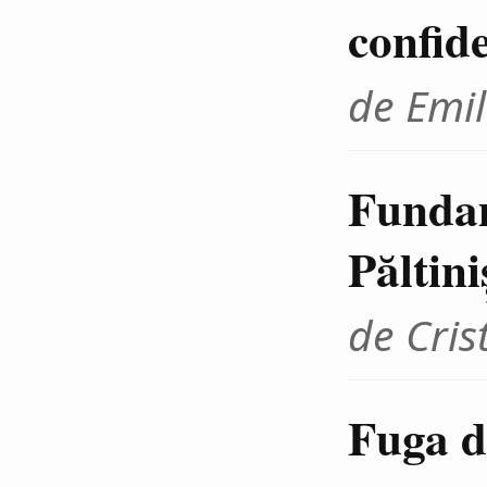
confid
de Emil
Fundam
Păltini
de Cris
Fuga d