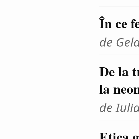
În ce f
de Gel
De la 
la neo
de Iuli
Etica g