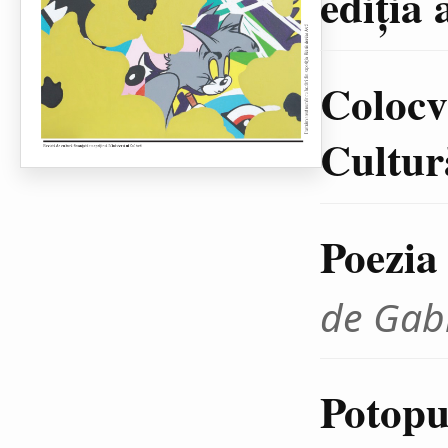
ediţia 
Colocvi
Cultură
Poezia
de Gab
Potopul