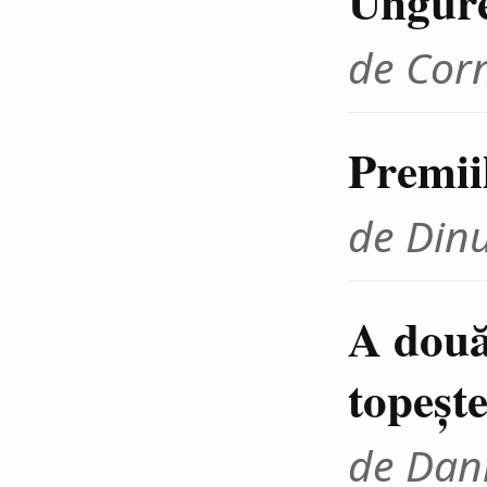
Ungur
de Cor
Premii
de Din
A două
topeşte
de Dani