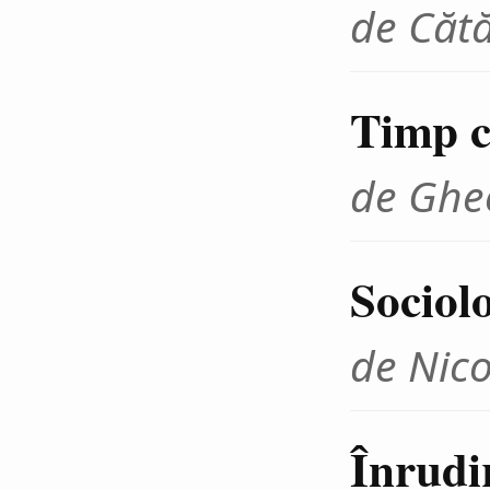
de Cătă
Timp cr
de Ghe
Sociolo
de Nico
Înrudir