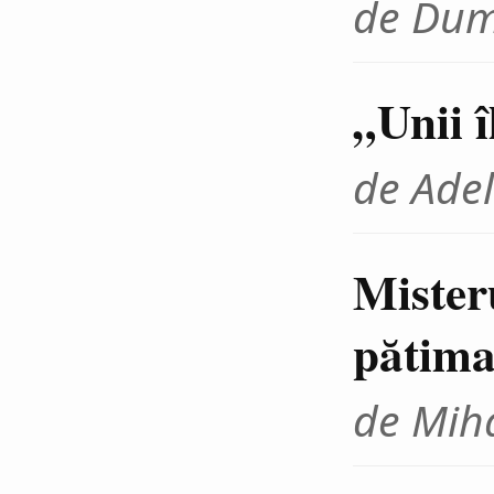
de Dum
„Unii 
de Adel
Mister
pătima
de Miha