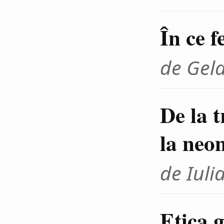
În ce f
de Gel
De la 
la neo
de Iuli
Etica g