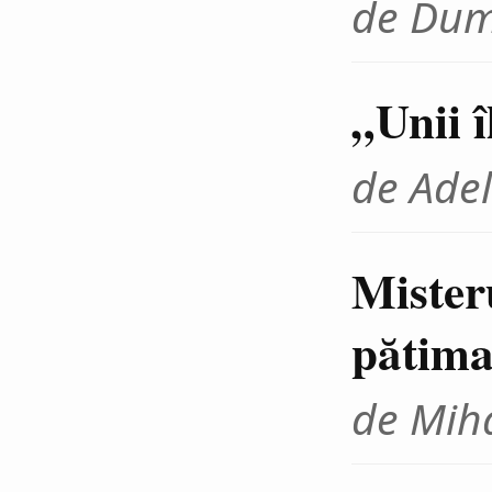
de Dum
„Unii 
de Adel
Mister
pătima
de Miha