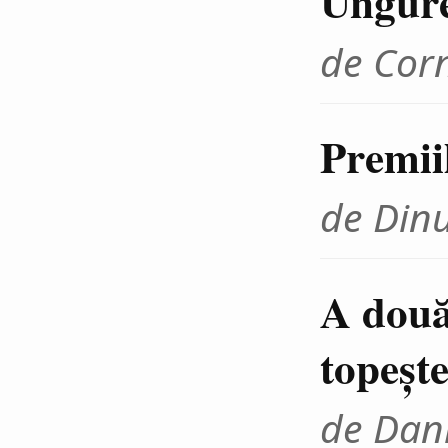
Ungur
de Cor
Premii
de Din
A două
topeşte
de Dani