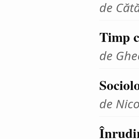
de Cătă
Timp cr
de Ghe
Sociolo
de Nico
Înrudir