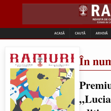
ACASĂ
CAUTĂ
ARHIVĂ
În num
Premiu
„Lucia