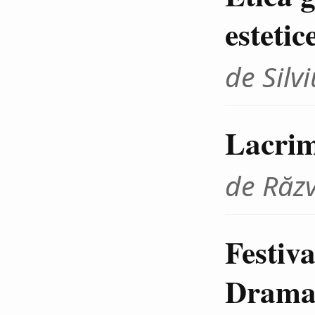
estetic
de Sil
Lacrim
de Răz
Festiva
Dramat