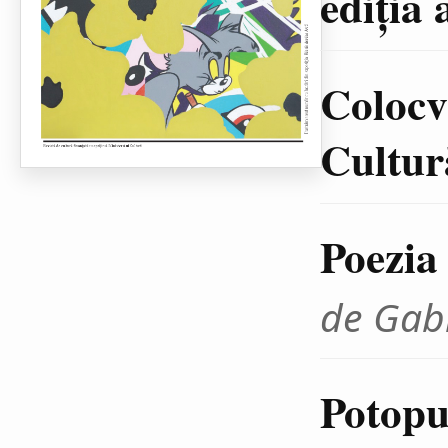
ediţia 
Colocvi
Cultură
Poezia
de Gab
Potopul