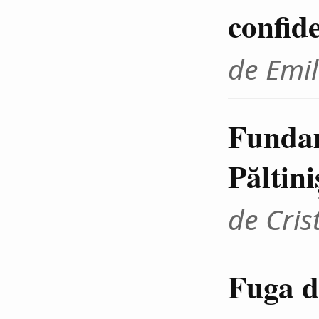
confid
de Emil
Fundam
Păltini
de Cris
Fuga d