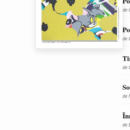
Po
de 
Po
de 
Ti
de 
So
de 
În
de 