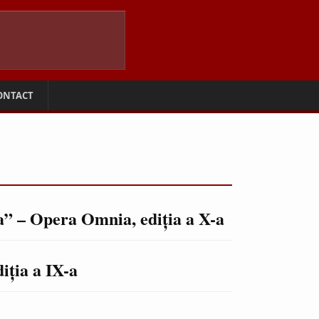
ONTACT
a” – Opera Omnia, ediţia a X-a
iţia a IX-a