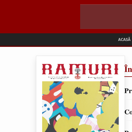
ACASĂ
Î
Pr
Co