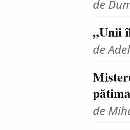
de Dum
„Unii 
de Adel
Mister
pătima
de Miha