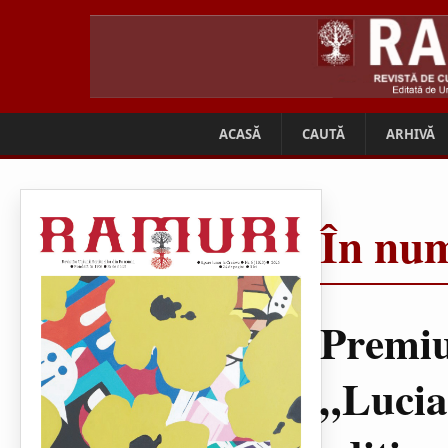
ACASĂ
CAUTĂ
ARHIVĂ
În num
Premiu
„Lucia