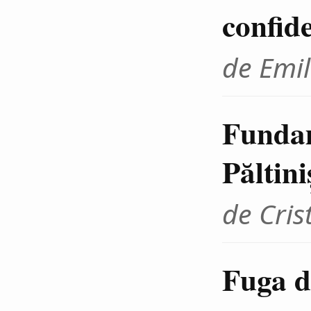
confid
de Emil
Fundam
Păltini
de Cris
Fuga d