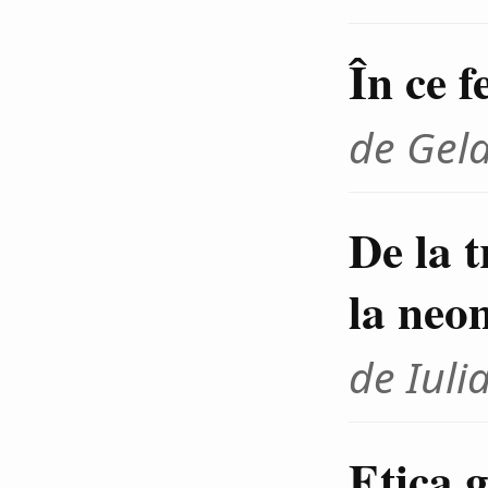
În ce f
de Gel
De la 
la neo
de Iuli
Etica g