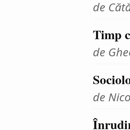
de Cătă
Timp cr
de Ghe
Sociolo
de Nico
Înrudir