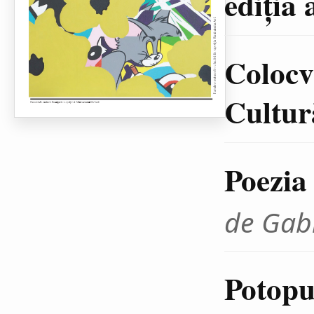
ediţia 
Colocvi
Cultură
Poezia
de Gab
Potopul