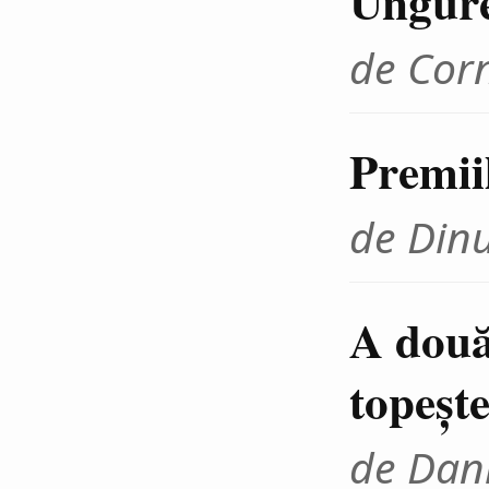
Ungur
de Cor
Premii
de Din
A două
topeşte
de Dani