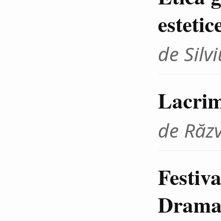
estetic
de Sil
Lacrim
de Răz
Festiva
Dramat