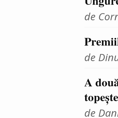
Ungur
de Cor
Premii
de Din
A două
topeşte
de Dani