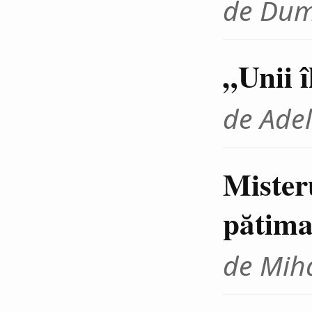
de Dum
„Unii 
de Adel
Mister
pătima
de Miha