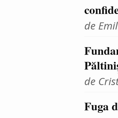
confid
de Emil
Fundam
Păltini
de Cris
Fuga d