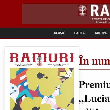
ACASĂ
CAUTĂ
ARHIVĂ
În num
Premiu
„Lucia