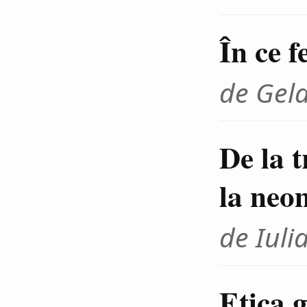
În ce f
de Gel
De la 
la neo
de Iuli
Etica g