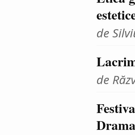
estetic
de Sil
Lacrim
de Răz
Festiva
Dramat