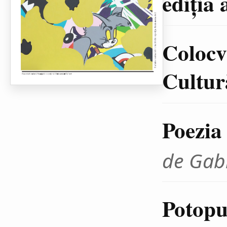
ediţia 
Colocvi
Cultură
Poezia
de Gab
Potopul