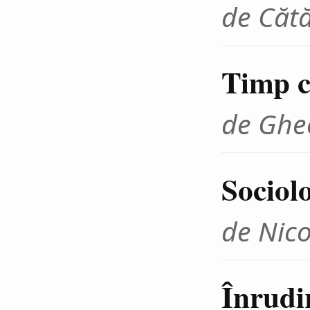
de Cătă
Timp cr
de Ghe
Sociolo
de Nico
Înrudir