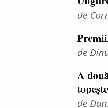
Ungur
de Cor
Premii
de Din
A două
topeşte
de Dani