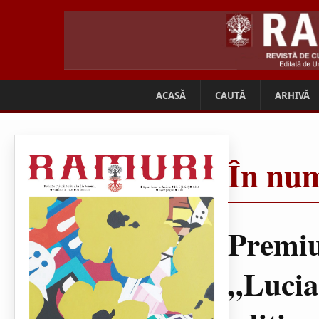
ACASĂ
CAUTĂ
ARHIVĂ
În num
Premiu
„Lucia