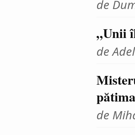
de Dum
„Unii 
de Adel
Mister
pătima
de Miha