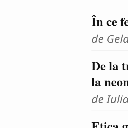
În ce f
de Gel
De la 
la neo
de Iuli
Etica g