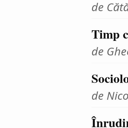
de Cătă
Timp cr
de Ghe
Sociolo
de Nico
Înrudir