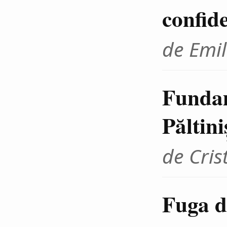
confid
de Emil
Fundam
Păltini
de Cris
Fuga d