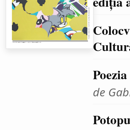
ediţia 
Colocvi
Cultură
Poezia
de Gab
Potopul