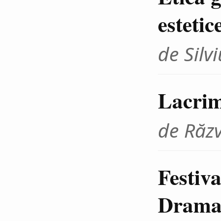
estetic
de Sil
Lacrim
de Răz
Festiva
Dramat