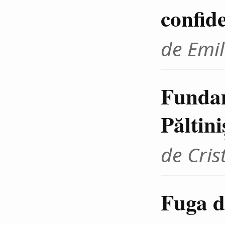
confid
de Emil
Fundam
Păltini
de Cris
Fuga d