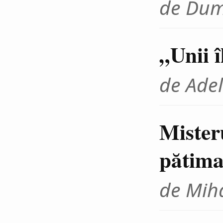
de Dum
„Unii 
de Adel
Mister
pătima
de Miha