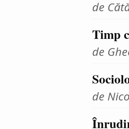
de Cătă
Timp cr
de Ghe
Sociolo
de Nico
Înrudir