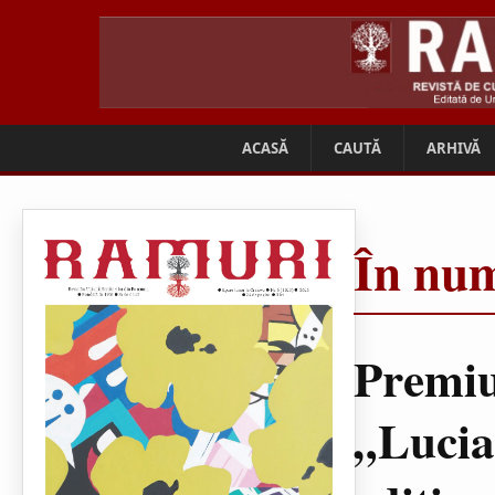
ACASĂ
CAUTĂ
ARHIVĂ
În num
Premiu
„Lucia