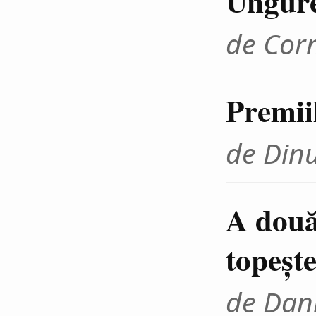
Ungur
de Cor
Premii
de Din
A două
topeşte
de Dani