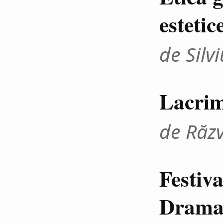
estetic
de Sil
Lacrim
de Răz
Festiva
Dramat