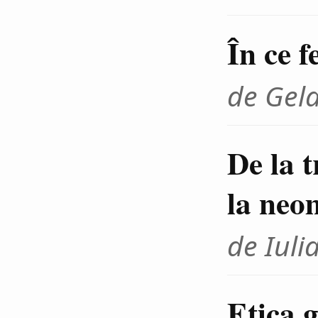
În ce f
de Gel
De la 
la neo
de Iuli
Etica g