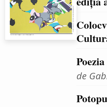
ediţia 
Colocvi
Cultură
Poezia
de Gab
Potopul