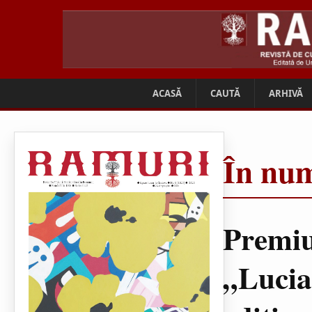
ACASĂ
CAUTĂ
ARHIVĂ
În num
Premiu
„Lucia