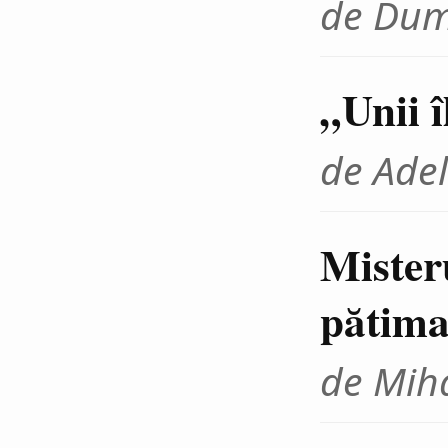
de Dum
„Unii 
de Adel
Mister
pătima
de Miha