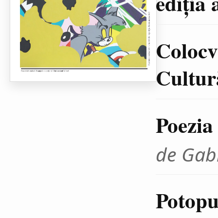
ediţia 
Colocvi
Cultură
Poezia
de Gab
Potopul