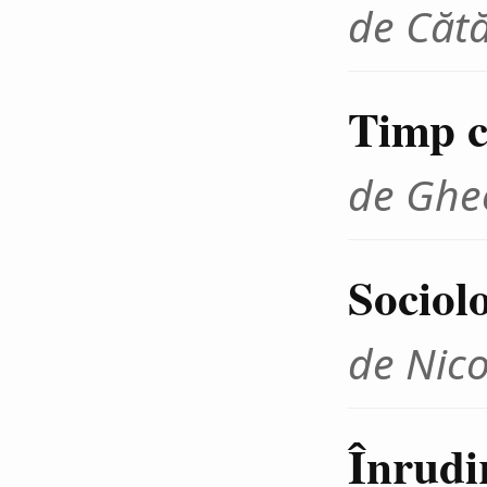
de Cătă
Timp cr
de Ghe
Sociolo
de Nico
Înrudir