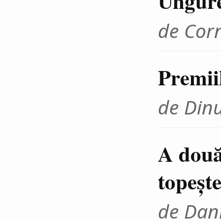
Ungur
de Cor
Premii
de Din
A două
topeşte
de Dani