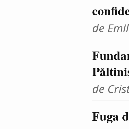
confid
de Emil
Fundam
Păltini
de Cris
Fuga d