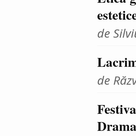
estetic
de Sil
Lacrim
de Răz
Festiva
Dramat