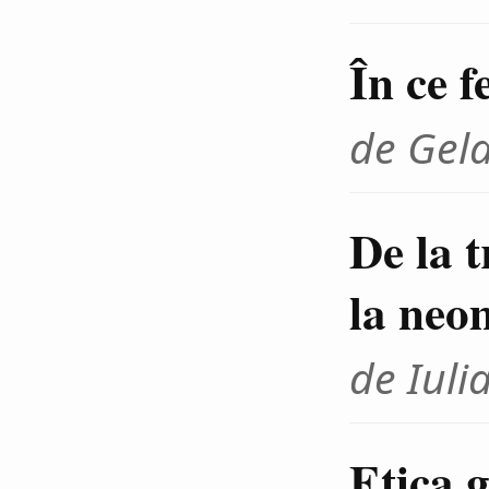
În ce f
de Gel
De la 
la neo
de Iuli
Etica g