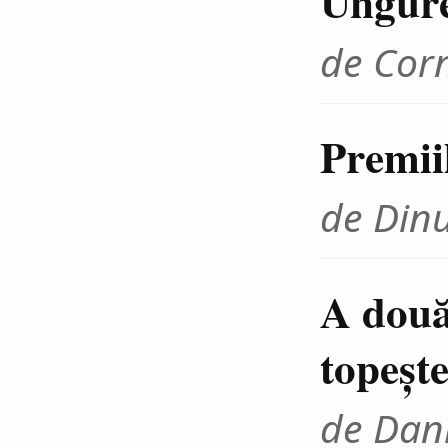
Ungur
de Cor
Premii
de Din
A două
topeşte
de Dani