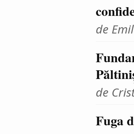
confid
de Emil
Fundam
Păltini
de Cris
Fuga d