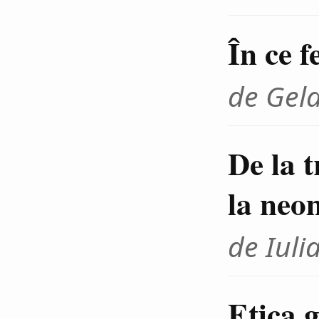
În ce f
de Gel
De la 
la neo
de Iuli
Etica g