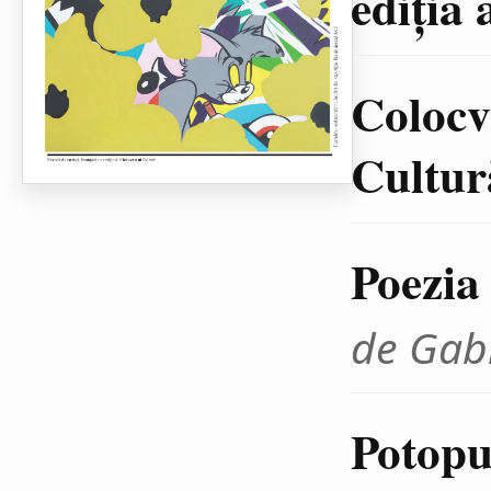
ediţia 
Colocvi
Cultură
Poezia
de Gab
Potopul