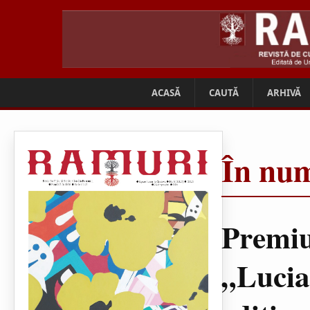
ACASĂ
CAUTĂ
ARHIVĂ
În num
Premiu
„Lucia