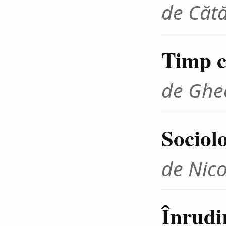
de Cătă
Timp cr
de Ghe
Sociolo
de Nico
Înrudir