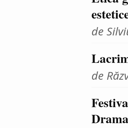
estetic
de Sil
Lacrim
de Răz
Festiva
Dramat