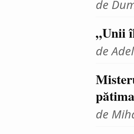
de Dum
„Unii 
de Adel
Mister
pătima
de Miha