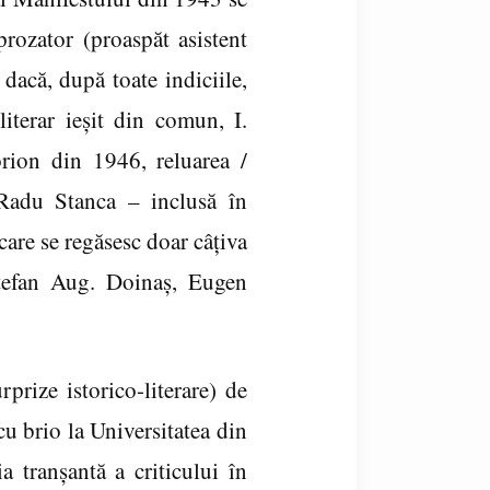
prozator (proaspăt asistent
 dacă, după toate indiciile,
iterar ieşit din comun, I.
orion din 1946, reluarea /
e Radu Stanca – inclusă în
care se regăsesc doar câţiva
Ştefan Aug. Doinaş, Eugen
rize istorico-literare) de
u brio la Universitatea din
 tranşantă a criticului în