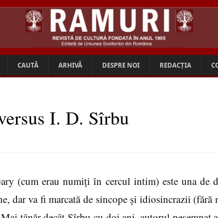
CAUTĂ
ARHIVĂ
DESPRE NOI
REDACȚIA
C
versus I. D. Sîrbu
Gary (cum erau numiţi în cercul intim) este una de d
e, dar va fi marcată de sincope şi idiosincrazii (fără n
. Mai tânăr decât Sîrbu cu doi ani, autorul nesemnat 