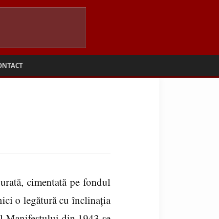
ONTACT
urată, cimentată pe fondul
ici o legătură cu înclinaţia
al Manifestului din 1943 se