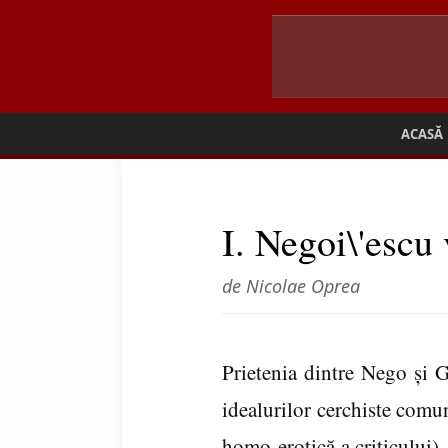
ACASĂ
I. Negoi\'escu 
de Nicolae Oprea
Prietenia dintre Nego şi 
idealurilor cerchiste comun
homo-erotică a criticului)