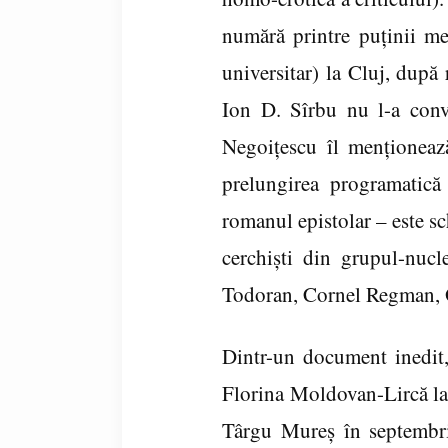
numără printre puţinii mem
universitar) la Cluj, după 
Ion D. Sîrbu nu l-a convi
Negoiţescu îl menţionează
prelungirea programatică 
romanul epistolar – este sc
cerchişti din grupul-nuc
Todoran, Cornel Regman, O
Dintr-un document inedit,
Florina Moldovan-Lircă la 
Târgu Mureş în septembrie