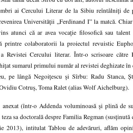
bri ai Cercului Literar de la Sibiu reîntâlniţi de 
revenirea Universităţii „Ferdinand I” la matcă. Chiar
ns atunci că ar avea vocaţie filosofică sau talent l
 printre colaboratorii la proiectul revuistic Euph
a Revistei Cercului literar. Într-o scrisoare cătr
hiţat sumarul primului număr al revistei deghizate în 
leu, pe lângă Negoiţescu şi Sîrbu: Radu Stanca, 
vidiu Cotruş, Toma Ralet (alias Wolf Aichelburg).
 anexat (într-o Addenda voluminoasă şi plină de surp
teza sa doctorală despre Familia Regman (susţinută c
 2013), intitulat Tablou de adevăruri, aflăm opinia