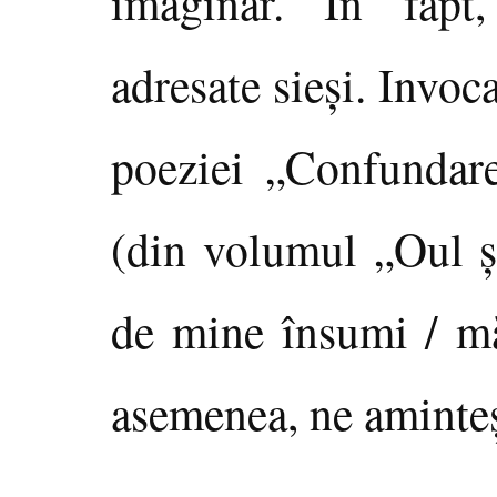
imaginar. În fapt
adresate sieşi. Invoc
poeziei „Confundare
(din volumul „Oul şi
de mine însumi / mă 
asemenea, ne aminte