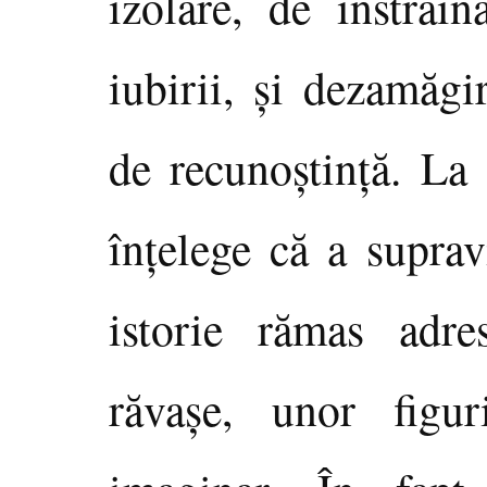
izolare, de înstrăin
iubirii, şi dezamăgiri
de recunoştinţă. La s
înţelege că a suprav
istorie rămas adres
răvaşe, unor figur