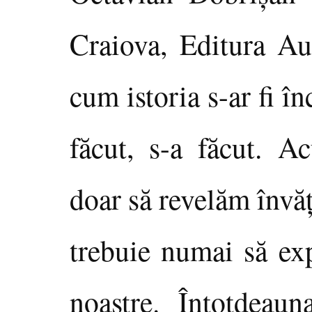
Craiova, Editura A
cum istoria s-ar fi î
făcut, s-a făcut. A
doar să revelăm învă
trebuie numai să exp
noastre. Întotdeau