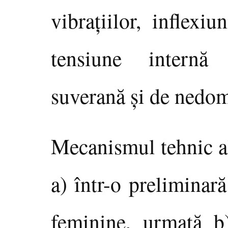
vibraţiilor, inflexi
tensiune internă 
suverană şi de nedom
Mecanismul tehnic al
a) într-o preliminar
feminine, urmată b