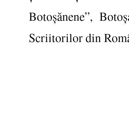
Botoşănene”, Botoşa
Scriitorilor din Rom