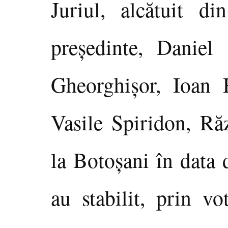
Juriul, alcătuit d
preşedinte, Daniel 
Gheorghişor, Ioan 
Vasile Spiridon, Ră
la Botoşani în data 
au stabilit, prin vo