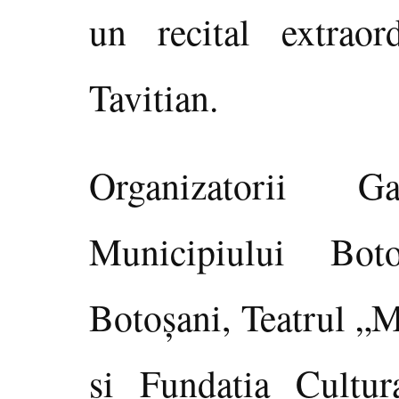
un recital extraor
Tavitian.
Organizatorii G
Municipiului Bot
Botoşani, Teatrul „
şi Fundaţia Cultu