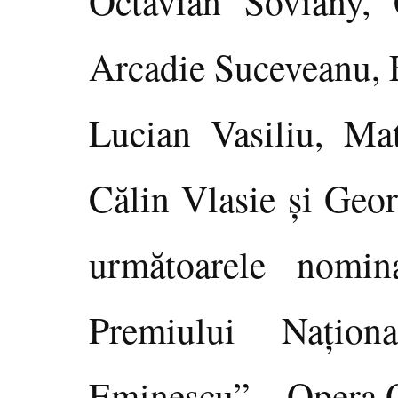
Octavian Soviany, 
Arcadie Suceveanu, E
Lucian Vasiliu, Mat
Călin Vlasie şi Geor
următoarele nomina
Premiului Naţio
Eminescu” – Opera O