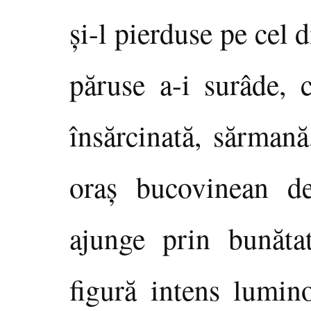
şi-l pierduse pe cel 
păruse a-i surâde, 
însărcinată, sărmană
oraş bucovinean de
ajunge prin bunăta
figură intens lumino