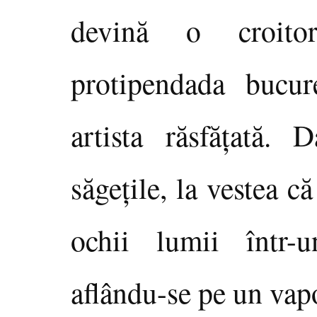
devină o croito
protipendada bucur
artista răsfăţată. 
săgeţile, la vestea c
ochii lumii într-u
aflându-se pe un vap