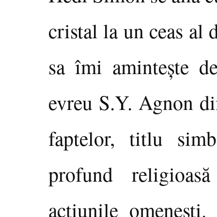
cristal la un ceas al
sa îmi aminteşte d
evreu S.Y. Agnon din
faptelor, titlu sim
profund religioas
acţiunile omeneşti.