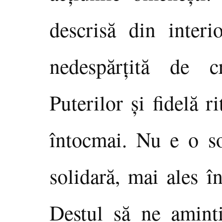
descrisă din inter
nedespărţită de 
Puterilor şi fidelă r
întocmai. Nu e o soc
solidară, mai ales 
Destul să ne amin