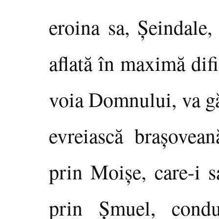
eroina sa, Şeindale,
aflată în maximă difi
voia Domnului, va gă
evreiască braşovean
prin Moişe, care-i s
prin Şmuel, condu