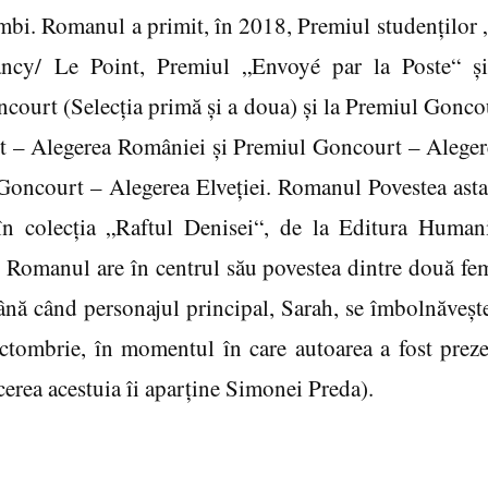
limbi. Romanul a primit, în 2018, Premiul studenţilor
ancy/ Le Point, Premiul „Envoyé par la Poste“ ş
ourt (Selecţia primă şi a doua) şi la Premiul Goncour
 – Alegerea României şi Premiul Goncourt – Alegere
Goncourt – Alegerea Elveţiei. Romanul Povestea asta 
n colecţia „Raftul Denisei“, de la Editura Humani
Romanul are în centrul său povestea dintre două fem
ână când personajul principal, Sarah, se îmbolnăveşte
i octombrie, în momentul în care autoarea a fost prez
erea acestuia îi aparţine Simonei Preda).