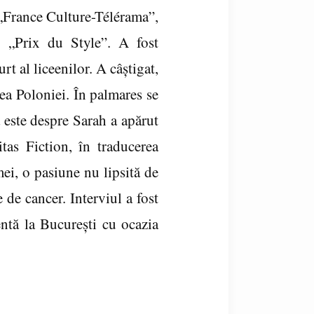
 „France Culture-Télérama”,
i „Prix du Style”. A fost
t al liceenilor. A câştigat,
a Poloniei. În palmares se
este despre Sarah a apărut
tas Fiction, în traducerea
ei, o pasiune nu lipsită de
 de cancer. Interviul a fost
entă la Bucureşti cu ocazia