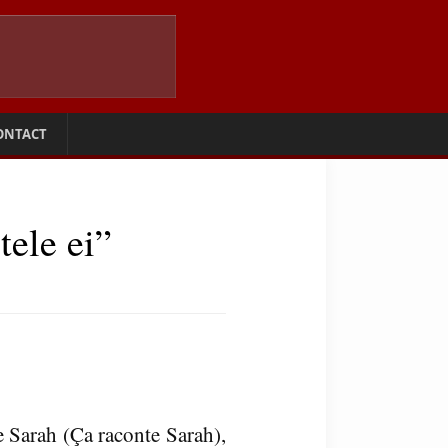
ONTACT
tele ei”
e Sarah (Ça raconte Sarah),