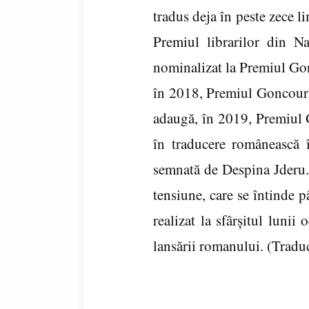
tradus deja în peste zece 
Premiul librarilor din N
nominalizat la Premiul Gonc
în 2018, Premiul Goncourt
adaugă, în 2019, Premiul 
în traducere românească î
semnată de Despina Jderu. 
tensiune, care se întinde p
realizat la sfârşitul luni
lansării romanului. (Traduc