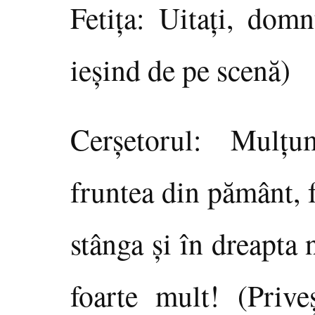
Fetiţa: Uitaţi, dom
ieşind de pe scenă)
Cerşetorul: Mulţu
fruntea din pământ, f
stânga şi în dreapta
foarte mult! (Priv