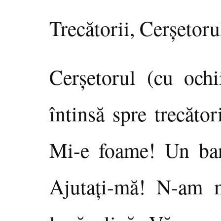
Trecătorii, Cerşetorul
Cerşetorul (cu och
întinsă spre trecăto
Mi-e foame! Un ban
Ajutaţi-mă! N-am 