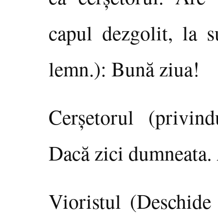
capul dezgolit, la 
lemn.): Bună ziua!
Cerşetorul (privin
Dacă zici dumneata. 
Vioristul (Deschide 