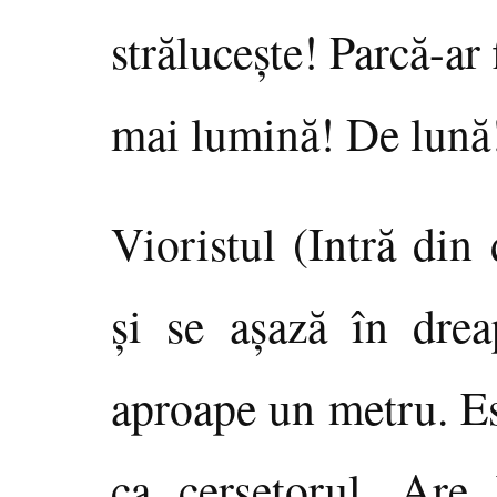
străluceşte! Parcă-ar 
mai lumină! De lună!
Vioristul (Intră din
şi se aşază în drea
aproape un metru. Es
ca cerşetorul. Are