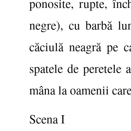
ponosite, rupte, înc
negre), cu barbă lu
căciulă neagră pe c
spatele de peretele a
mâna la oamenii care 
Scena I