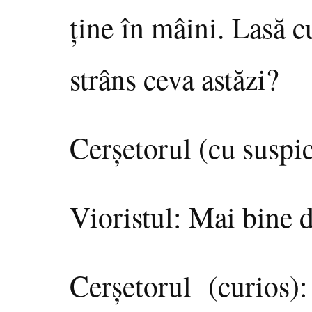
ţine în mâini. Lasă c
strâns ceva astăzi?
Cerşetorul (cu suspi
Vioristul: Mai bine 
Cerşetorul (curios)