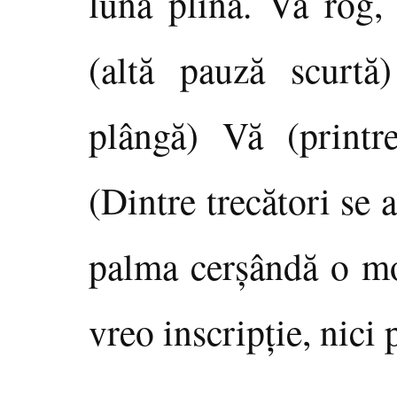
lună plină. Vă rog,
(altă pauză scurtă
plângă) Vă (printr
(Dintre trecători se a
palma cerşândă o mon
vreo inscripţie, nici 