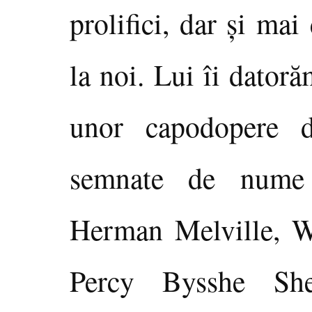
prolifici, dar şi ma
la noi. Lui îi dator
unor capodopere di
semnate de nume
Herman Melville, Wa
Percy Bysshe She