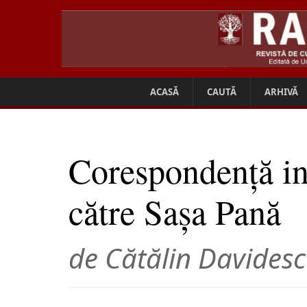
ACASĂ
CAUTĂ
ARHIVĂ
Corespondență in
către Sașa Pană
de Cătălin Davides