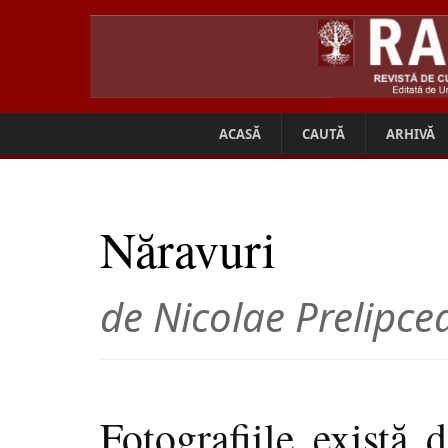
ACASĂ
CAUTĂ
ARHIVĂ
Năravuri
de Nicolae Prelipc
Fotografiile există 