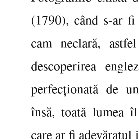
(1790), când s-ar fi
cam neclară, astfe
descoperirea engl
perfecţionată de un
însă, toată lumea î
care ar fi adevăratul 