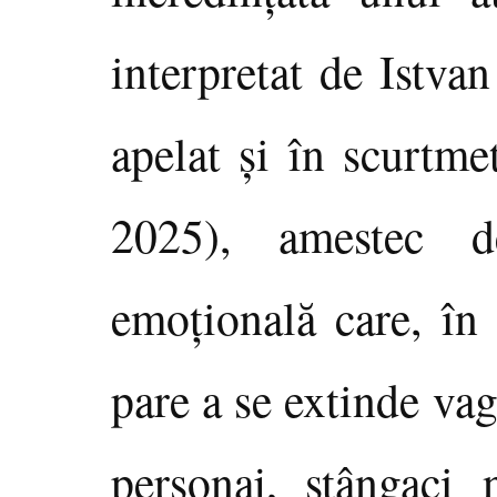
interpretat de Istva
apelat şi în scurtme
2025), amestec d
emoţională care, în 
pare a se extinde va
personaj, stângaci 