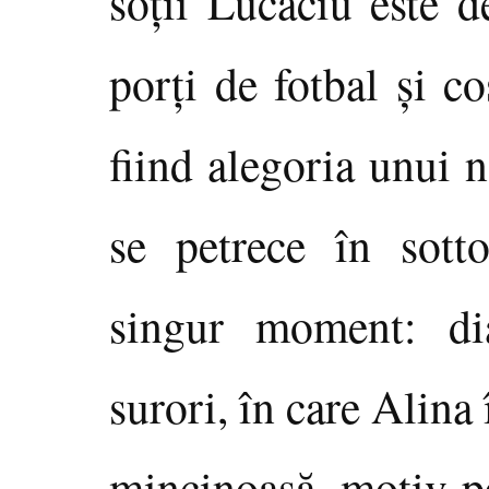
soţii Lucaciu este d
porţi de fotbal şi c
fiind alegoria unui 
se petrece în sott
singur moment: di
surori, în care Alina
mincinoasă, motiv pe