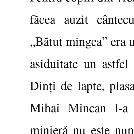
făcea auzit cântec
„Bătut mingea” era 
asiduitate un astfel
Dinţi de lapte, plas
Mihai Mincan l-a 
minieră nu este num