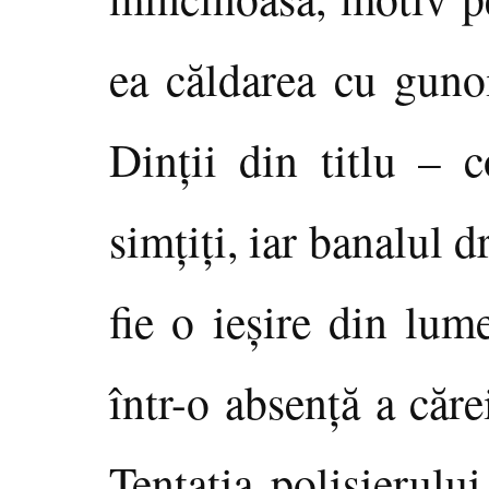
ea căldarea cu gunoi
Dinţii din titlu – c
simţiţi, iar banalul 
fie o ieşire din lum
într-o absenţă a căre
Tentaţia polisierului