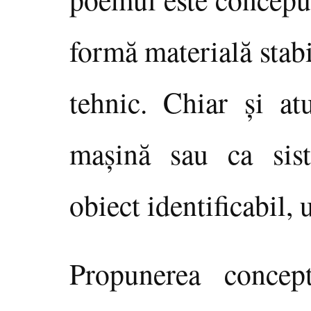
formă materială stabi
tehnic. Chiar şi at
maşină sau ca si
obiect identificabil, 
Propunerea concep