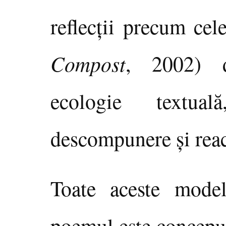
reflecţii precum cel
Compost
, 2002) d
ecologie textu
descompunere şi reac
Toate aceste mod
poemul este conceput