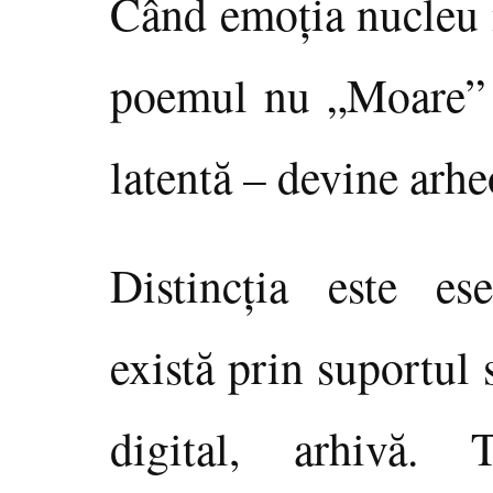
Când emoţia nucleu n
poemul nu „Moare” bi
latentă – devine arhe
Distincţia este es
există prin suportul s
digital, arhivă. 