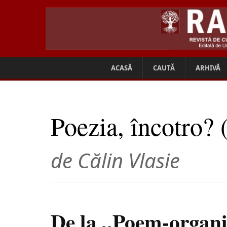
ACASĂ
CAUTĂ
ARHIVĂ
Poezia, încotro? 
de Călin Vlasie
De la „Poem-organ