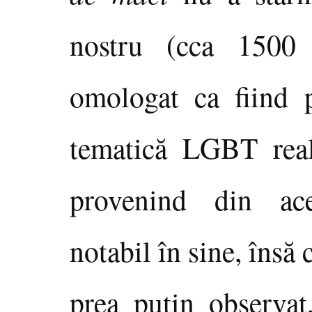
nostru (cca 1500 
omologat ca fiind 
tematică LGBT real
provenind din ace
notabil în sine, însă 
prea puţin observat,