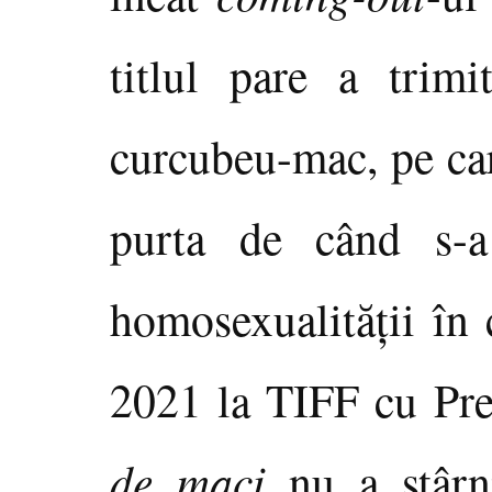
titlul pare a trim
curcubeu-mac, pe care
purta de când s-a
homosexualităţii în 
2021 la TIFF cu Pr
de maci
nu a stârni