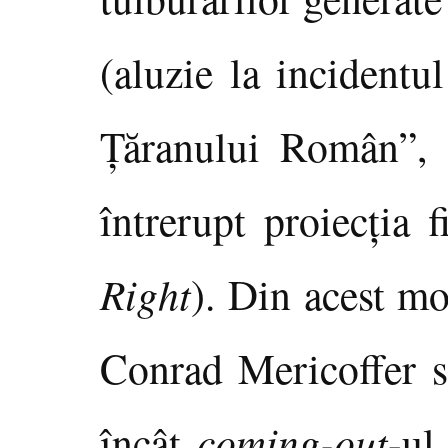
(aluzie la incident
Ţăranului Român”, 
întrerupt proiecţia 
Right
). Din acest mo
Conrad Mericoffer se
încât
coming-out
-ul