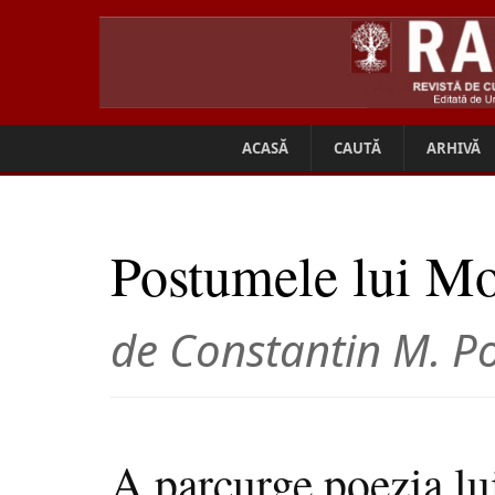
ACASĂ
CAUTĂ
ARHIVĂ
Postumele lui M
de Constantin M. P
A parcurge poezia l