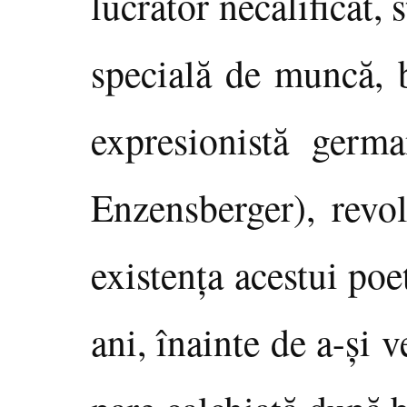
lucrător necalificat, 
specială de muncă, b
expresionistă germa
Enzensberger), revo
existenţa acestui po
ani, înainte de a-şi 