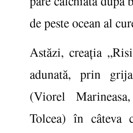
pare calchiată după 
de peste ocean al cur
Astăzi, creaţia „Ris
adunată, prin grij
(Viorel Marineasa
Tolcea) în câteva 