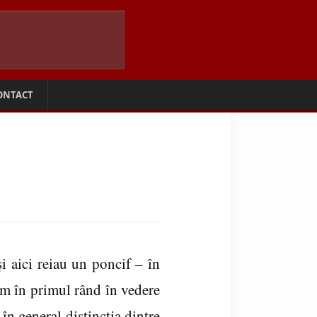
ONTACT
i aici reiau un poncif – în
m în primul rând în vedere
 în general distincţia dintre