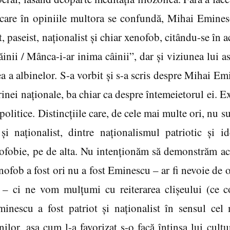
 care în opiniile multora se confundă, Mihai Emines
t, paseist, naţionalist şi chiar xenofob, citându-se în 
ăinii / Mânca-i-ar inima câinii”, dar şi viziunea lui a
ea a albinelor. S-a vorbit şi s-a scris despre Mihai E
inei naţionale, ba chiar ca despre întemeietorul ei. Exi
politice. Distincţiile care, de cele mai multe ori, nu s
 şi naţionalist, dintre naţionalismul patriotic şi i
ofobie, pe de alta. Nu intenţionăm să demonstrăm ac
nofob a fost ori nu a fost Eminescu – ar fi nevoie de o
– ci ne vom mulţumi cu reiterarea clişeului (ce c
inescu a fost patriot şi naţionalist în sensul cel 
nilor, aşa cum l-a favorizat s-o facă întinsa lui cult