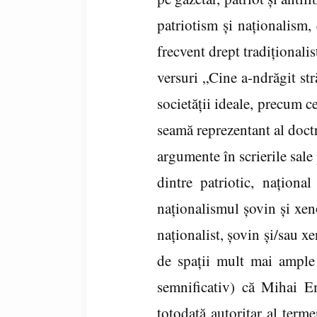
patriotism şi naţionalism,
frecvent drept tradiţionalis
versuri „Cine a-ndrăgit str
societăţii ideale, precum c
seamă reprezentant al doctr
argumente în scrierile sale 
dintre patriotic, naţional
naţionalismul şovin şi xen
naţionalist, şovin şi/sau xe
de spaţii mult mai ample 
semnificativ) că Mihai Em
totodată autoritar al terme