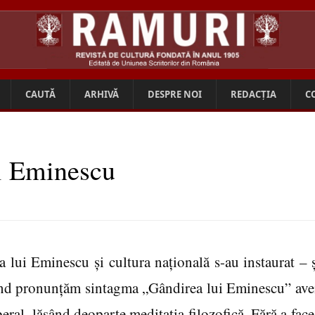
CAUTĂ
ARHIVĂ
DESPRE NOI
REDACȚIA
C
i Eminescu
a lui Eminescu şi cultura naţională s-au instaurat – ş
nd pronunţăm sintagma „Gândirea lui Eminescu” ave
iberal, lăsând deoparte meditaţia filozofică. Fără a face