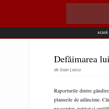
ACASĂ
Defăimarea lu
de Ioan Lascu
Raporturile dintre gândire
planurile de adâncime. Câ
pe gazetar, patriot şi antil