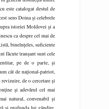
cu este catalogat destul de
acest sens Doina şi celebrele
supra istoriei Moldovei şi a
minescu ca despre cel mai de
stă, bineînţeles, suficiente
unt făcute tranşant sunt cele
dentitar, pe de o parte, şi
um cât de naţional-patriot,
 revizuire, de o cercetare şi
onţine şi adevărul cel mai
mai natural, convenabil şi
ură şi profunda lui gândire.