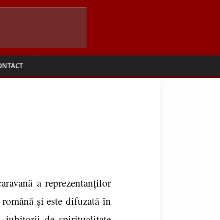
ONTACT
caravană a reprezentanţilor
 română şi este difuzată în
iubitorii de spiritualitate