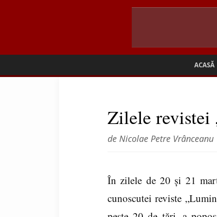
ACASĂ
Zilele reviste
de Nicolae Petre Vrânceanu
În zilele de 20 şi 21 mart
cunoscutei reviste „Lumină
peste 20 de ţări, a poposi