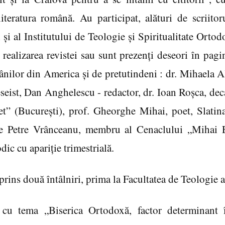
iteratura română. Au participat, alături de scriitor
i şi al Institutului de Teologie şi Spiritualitate Or
realizarea revistei sau sunt prezenţi deseori în pagin
ânilor din America şi de pretutindeni : dr. Mihaela Al
seist, Dan Anghelescu - redactor, dr. Ioan Roşca, dec
ret” (Bucureşti), prof. Gheorghe Mihai, poet, Slatin
lae Petre Vrânceanu, membru al Cenaclului „Mihai
dic cu apariţie trimestrială.
rins două întâlniri, prima la Facultatea de Teologie a
a cu tema „Biserica Ortodoxă, factor determinant î