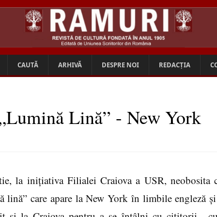
CAUTĂ
ARHIVĂ
DESPRE NOI
REDACȚIA
C
i „Lumină Lină” - New York
ie, la iniţiativa Filialei Craiova a USR, neobosita 
 lină” care apare la New York în limbile engleză şi
t şi la Craiova pentru a se întâlni cu cititorii , cu 