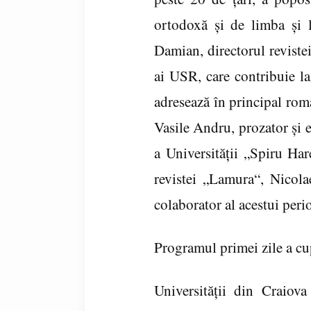
ortodoxă şi de limba şi l
Damian, directorul reviste
ai USR, care contribuie la 
adresează în principal rom
Vasile Andru, prozator şi e
a Universităţii „Spiru Ha
revistei „Lamura“, Nico
colaborator al acestui perio
Programul primei zile a cup
Universităţii din Craiov